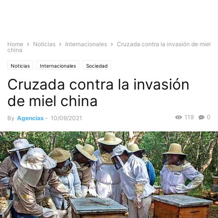
Home
Noticias
Internacionales
Cruzada contra la invasión de miel
china
Noticias
Internacionales
Sociedad
Cruzada contra la invasión
de miel china
119
0
By
Agencias
-
10/09/2021