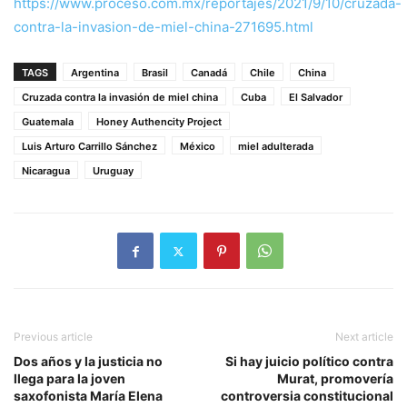
https://www.proceso.com.mx/reportajes/2021/9/10/cruzada-
contra-la-invasion-de-miel-china-271695.html
TAGS
Argentina
Brasil
Canadá
Chile
China
Cruzada contra la invasión de miel china
Cuba
El Salvador
Guatemala
Honey Authencity Project
Luis Arturo Carrillo Sánchez
México
miel adulterada
Nicaragua
Uruguay
Previous article
Next article
Dos años y la justicia no
Si hay juicio político contra
llega para la joven
Murat, promovería
saxofonista María Elena
controversia constitucional