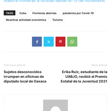
reabrira-fronteras-a-turistas-desde-el-15-de-noviembre/
TAGS
Cuba
Fronteras abiertas
pandemia por Covid-19
Reactivar actividad económica
Turismo
Previous article
Next article
Sujetos desconocidos
Erika Ruíz, estudiante de la
irrumpen en oficinas de
UABJO, recibió el Premio
diputado local de Oaxaca
Estatal de la Juventud 2021