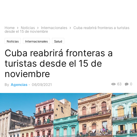
Home
Noticias
Internacionales
Cuba reabrirá fronteras a turistas
desde el 15 de noviembre
Noticias
Internacionales
Salud
Cuba reabrirá fronteras a
turistas desde el 15 de
noviembre
63
0
By
Agencias
-
06/09/2021