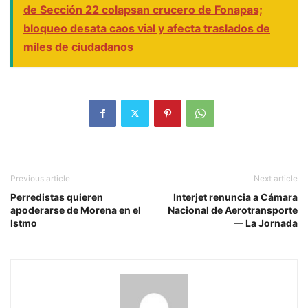
de Sección 22 colapsan crucero de Fonapas;
bloqueo desata caos vial y afecta traslados de
miles de ciudadanos
Previous article
Next article
Perredistas quieren
Interjet renuncia a Cámara
apoderarse de Morena en el
Nacional de Aerotransporte
Istmo
— La Jornada