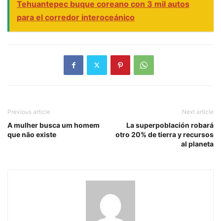
Tehuantepec buque coreano con 3 mil autos
para el corredor interoceánico
Previous article
Next article
A mulher busca um homem
La superpoblación robará
que não existe
otro 20% de tierra y recursos
al planeta