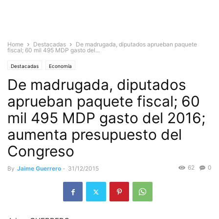
Home
Destacadas
De madrugada, diputados aprueban paquete
fiscal; 60 mil 495 MDP gasto del...
Destacadas
Economía
De madrugada, diputados
aprueban paquete fiscal; 60
mil 495 MDP gasto del 2016;
aumenta presupuesto del
Congreso
62
0
By
Jaime Guerrero
-
31/12/2015