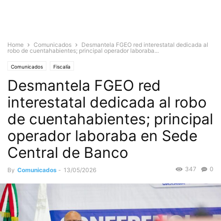
Home
Comunicados
Desmantela FGEO red interestatal dedicada al
robo de cuentahabientes; principal operador laboraba...
Comunicados
Fiscalía
Desmantela FGEO red
interestatal dedicada al robo
de cuentahabientes; principal
operador laboraba en Sede
Central de Banco
347
0
By
Comunicados
-
13/05/2026