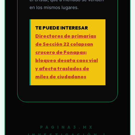
en los mismos lugares.
TE PUEDE INTERESAR
Directores de primarias
de Sección 22 colapsan
crucero de Fonapas;
bloqueo desata caos vial
y afecta traslados de
miles de ciudadanos
PAGINA3.MX
INVESTIGACIÓN |