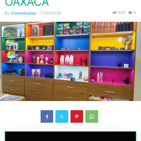
OAXACA
520
0
By
Comunicados
-
11/05/2026