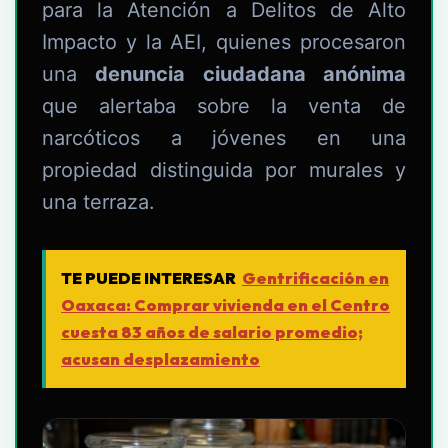
para la Atención a Delitos de Alto
Impacto y la AEI, quienes procesaron
una
denuncia ciudadana anónima
que alertaba sobre la venta de
narcóticos a jóvenes en una
propiedad distinguida por murales y
una terraza.
TE PUEDE INTERESAR
Gentrificación en
Oaxaca: Comprar vivienda en el Centro
cuesta 83 años de salario promedio;
acusan desplazamiento