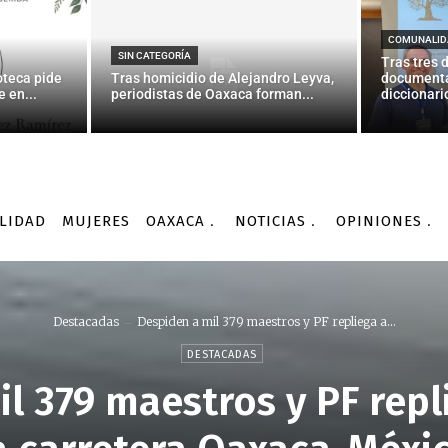
COMUNALID
SIN CATEGORÍA
Tras tres 
oteca pide
Tras homicidio de Alejandro Leyva,
documenta
 en...
periodistas de Oaxaca forman...
diccionario
LIDAD
MUJERES
OAXACA
NOTICIAS
OPINIONES
Destacadas
Despiden a mil 379 maestros y PF repliega a...
DESTACADAS
l 379 maestros y PF repl