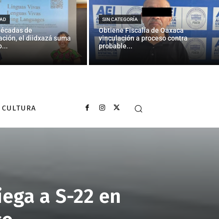
AD
SIN CATEGORÍA
décadas de
Obtiene Fiscalía de Oaxaca
ción, el diidxazá suma
vinculación a proceso contra
...
probable...
CULTURA
iega a S-22 en