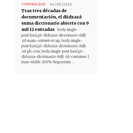
COMUNALIDAD
04/08/2026
Tras tres décadas de
documentación, el diidxazá
suma diccionario abierto con 9
mil 12 entradas
body.single-
post:has(.p3-didxaza-diccionario-full)
.td-main-content-wrap, body.single-
post:has(.p3-didxaza-diccionario-full)
.td-pb-row, body.single-post:has(.p3-
didxaza-diccionario-full) .td-container {
max-width: 100% !important; ...