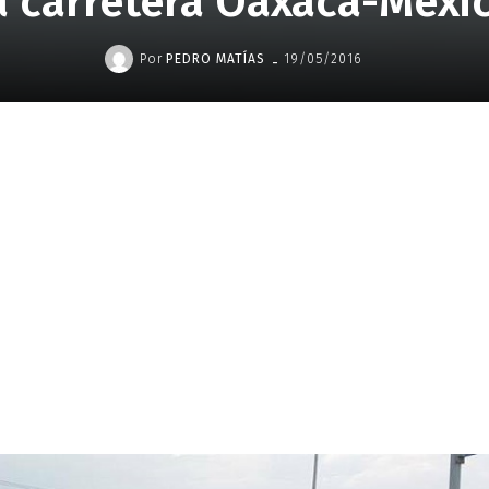
a carretera Oaxaca-Méxi
-
Por
PEDRO MATÍAS
19/05/2016