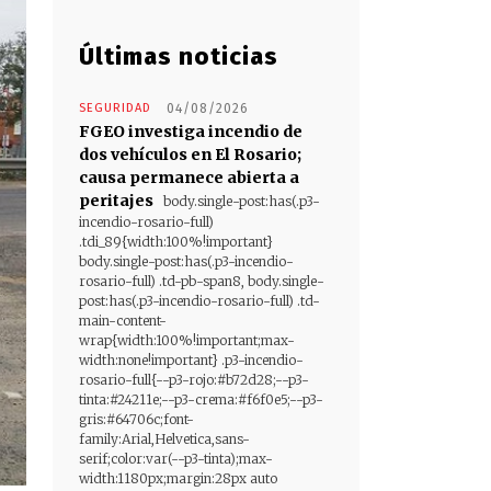
Últimas noticias
SEGURIDAD
04/08/2026
FGEO investiga incendio de
dos vehículos en El Rosario;
causa permanece abierta a
peritajes
body.single-post:has(.p3-
incendio-rosario-full)
.tdi_89{width:100%!important}
body.single-post:has(.p3-incendio-
rosario-full) .td-pb-span8, body.single-
post:has(.p3-incendio-rosario-full) .td-
main-content-
wrap{width:100%!important;max-
width:none!important} .p3-incendio-
rosario-full{--p3-rojo:#b72d28;--p3-
tinta:#24211e;--p3-crema:#f6f0e5;--p3-
gris:#64706c;font-
family:Arial,Helvetica,sans-
serif;color:var(--p3-tinta);max-
width:1180px;margin:28px auto