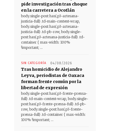
pide investigación tras choque
en la carretera a Ocotlán
body.single-post:has(.p3-artesana-
justicia-full) .td-main-content-wrap,
body.single-post:has(.p3-artesana-
justicia-full) .td-pb-row, body.single-
post:has(.p3-artesana-justicia-full) .td-
container { max-width: 100%
!important; ...
SIN CATEGORÍA
04/08/2026
Tras homicidio de Alejandro
Leyva, periodistas de Oaxaca
forman frente común por la
libertad de expresión
body.single-post:has(.p3-frente-prensa-
full) .td-main-content-wrap, body.single-
post:has(.p3-frente-prensa-full) .td-pb-
row, body.single-post:has(.p3-frente-
prensa-full) .td-container { max-width:
100% !important; ...