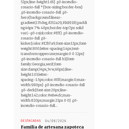
52px;line-height:1.65} .p3-incendio-
rosario-full *{box-sizing:border-box}
.p3-incendio-rosario-full .p3-
hero{background:linear-
gradient(135deg,#252a29,#161918);paddi
ng:46px 7% 40px;border-top:7px solid
var(--p3-rojo);color:#fff} .p3-incendio-
rosario-full .p3-
kicker{color:#f2b7a9;font-size:12px;font-
weight:800;letter-spacing:1.4px;text-
transform:uppercase;margin:0 0 12px}
.p3-incendio-rosario-full h1{font-
family:Georgia,serif;font-
size:clamp(34px,5vw,60px);line-
height:1.03;letter-
spacing:-1.5px;color:#fff;margin:0;max-
width:980px} .p3-incendio-rosario-full
.p3-deck{font-size:20px;line-
height:1.42;color:#e8e4dc;max-
width:820px;margin:21px 0 0} .p3-
incendio-rosario-full...
DESTACADAS
04/08/2026
Familia de artesana zapoteca