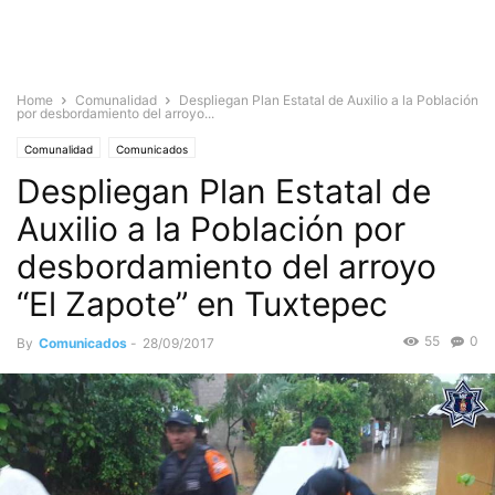
Home
Comunalidad
Despliegan Plan Estatal de Auxilio a la Población
por desbordamiento del arroyo...
Comunalidad
Comunicados
Despliegan Plan Estatal de
Auxilio a la Población por
desbordamiento del arroyo
“El Zapote” en Tuxtepec
55
0
By
Comunicados
-
28/09/2017