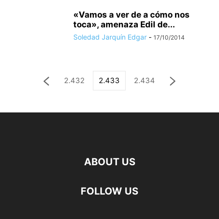
«Vamos a ver de a cómo nos
toca», amenaza Edil de...
Soledad Jarquín Edgar
-
17/10/2014
2.432
2.433
2.434
ABOUT US
FOLLOW US