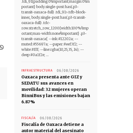
.tdi_91{padding:0!important;margin:0!im
portant} body.single-post:has(.p3-
transit-oaxaca-full) .tdi_91>.tdb-block-
inner, body.single-post:has(.p3-transit-
oaxaca-full) .tdc-
row.stretch_row_1200{width:100%!imp
ortant;max-width:none!important} .p3-
transit-oaxaca{ --ink:#12202a; --
muted:#55697a; --paper:#eef3f2; --
white:#fff; --line:rgba(10,25,35,.14); --
deep:#0a1f2e; ...
INFRAESTRUCTURA
06/08/2026
Oaxaca presenta ante GIZ y
SEDATU sus avances en
movilidad: 32 mujeres operan
BinniBus y las emisiones bajan
6.87%
FISCALÍA
06/08/2026
Fiscalía de Oaxaca detiene a
autor material del asesinato