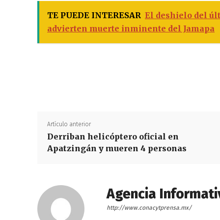
TE PUEDE INTERESAR
El deshielo del úl
advierten muerte inminente del Jamapa
Artículo anterior
Derriban helicóptero oficial en
Apatzingán y mueren 4 personas
Agencia Informati
http://www.conacytprensa.mx/