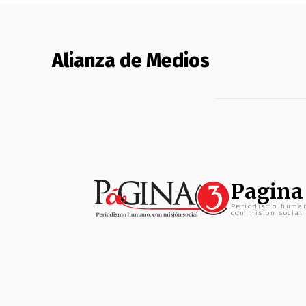
Alianza de Medios
Pagina
Periodismo huma
con mision social