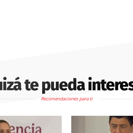
izá te pueda intere
Recomendaciones para ti