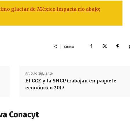
timo glaciar de México impacta río abajo;
Cuota
Artículo siguiente
El CCE y la SHCP trabajan en paquete
económico 2017
va Conacyt