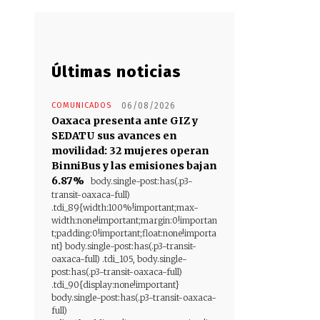
Últimas noticias
COMUNICADOS
06/08/2026
Oaxaca presenta ante GIZ y
SEDATU sus avances en
movilidad: 32 mujeres operan
BinniBus y las emisiones bajan
6.87%
body.single-post:has(.p3-
transit-oaxaca-full)
.tdi_89{width:100%!important;max-
width:none!important;margin:0!importan
t;padding:0!important;float:none!importa
nt} body.single-post:has(.p3-transit-
oaxaca-full) .tdi_105, body.single-
post:has(.p3-transit-oaxaca-full)
.tdi_90{display:none!important}
body.single-post:has(.p3-transit-oaxaca-
full)