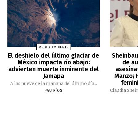
MEDIO AMBIENTE
El deshielo del último glaciar de
Sheinbau
México impacta río abajo;
de au
advierten muerte inminente del
asesina
Jamapa
Manzo; H
femini
A las nueve de la mañana del último día...
Claudia Shei
PAU RÍOS