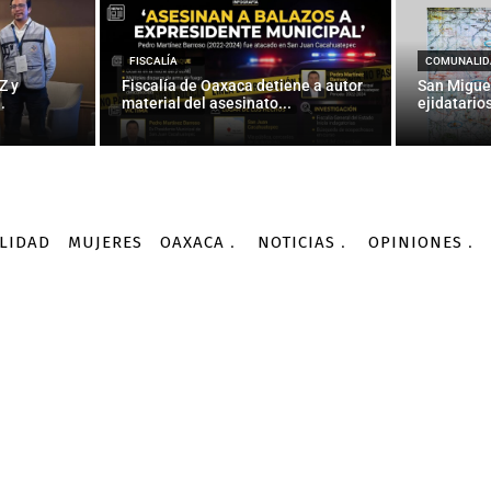
 a presunto secuestrad
funcionarios del SAT
FISCALÍA
COMUNALID
Z y
Fiscalía de Oaxaca detiene a autor
San Migue
.
material del asesinato...
ejidatarios
-
Por
AGENCIA INFORMATIVA CONACYT
07/09/2016
LIDAD
MUJERES
OAXACA
NOTICIAS
OPINIONES