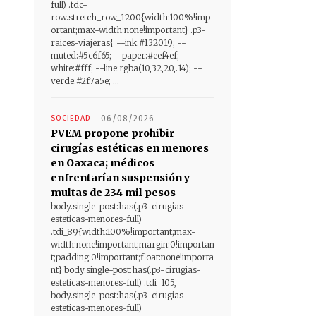
full) .tdc-
row.stretch_row_1200{width:100%!imp
ortant;max-width:none!important} .p3-
raices-viajeras{ --ink:#132019; --
muted:#5c6f65; --paper:#eef4ef; --
white:#fff; --line:rgba(10,32,20,.14); --
verde:#2f7a5e; ...
SOCIEDAD
06/08/2026
PVEM propone prohibir
cirugías estéticas en menores
en Oaxaca; médicos
enfrentarían suspensión y
multas de 234 mil pesos
body.single-post:has(.p3-cirugias-
esteticas-menores-full)
.tdi_89{width:100%!important;max-
width:none!important;margin:0!importan
t;padding:0!important;float:none!importa
nt} body.single-post:has(.p3-cirugias-
esteticas-menores-full) .tdi_105,
body.single-post:has(.p3-cirugias-
esteticas-menores-full)