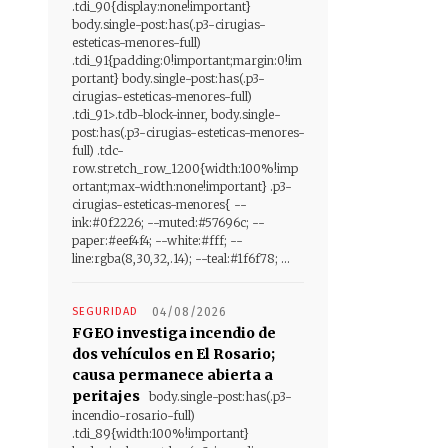
.tdi_90{display:none!important}
body.single-post:has(.p3-cirugias-
esteticas-menores-full)
.tdi_91{padding:0!important;margin:0!im
portant} body.single-post:has(.p3-
cirugias-esteticas-menores-full)
.tdi_91>.tdb-block-inner, body.single-
post:has(.p3-cirugias-esteticas-menores-
full) .tdc-
row.stretch_row_1200{width:100%!imp
ortant;max-width:none!important} .p3-
cirugias-esteticas-menores{ --
ink:#0f2226; --muted:#57696c; --
paper:#eef4f4; --white:#fff; --
line:rgba(8,30,32,.14); --teal:#1f6f78; ...
SEGURIDAD
04/08/2026
FGEO investiga incendio de
dos vehículos en El Rosario;
causa permanece abierta a
peritajes
body.single-post:has(.p3-
incendio-rosario-full)
.tdi_89{width:100%!important}