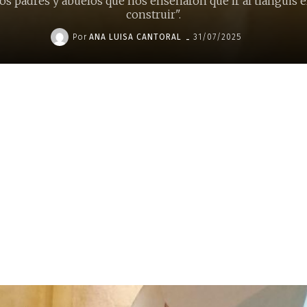
os padres y abuelos que nos enseñaron que ir al tianguis e
construir".
-
Por
ANA LUISA CANTORAL
31/07/2025