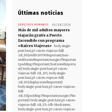
Últimas noticias
DERECHOS HUMANOS
06/08/2026
Más de mil adultos mayores
viajarán gratis a Puerto
Escondido con programa
«Raíces Viajeras»
body.single-
post:has(.p3-raices-viajeras-full)
.tdi_89{width:100%!important;max-
width:none!important;margin:0!importan
t;padding:0!important;float:none!importa
nt} body.single-post:has(.p3-raices-
viajeras-full) .tdi_105, body.single-
post:has(.p3-raices-viajeras-full)
.tdi_90{display:none!important}
body.single-post:has(.p3-raices-viajeras-
full)
.tdi_91{padding:0!important;margin:0!im
portant} body.single-post:has(.p3-raices-
viajeras-full) .tdi_91>.tdb-block-inner,
body.single-post:has(.p3-raices-viajeras-