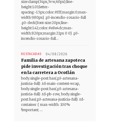
size:clamp(34px,5vw,60px);line-
height:1.03;letter-
spacing:-1.5px;color:#fff;margin:0;max-
width:980px} .p3-incendio-rosario-full
.p3-deck{font-size:20px;line-
height:1.42;color:#e8e4dc;max-
width:820px;margin:21px 0 0} .p3-
incendio-rosario-full...
DESTACADAS
04/08/2026
Familia de artesana zapoteca
pide investigación tras choque
en la carretera a Ocotlán
body.single-post:has(.p3-artesana-
justicia-full) .td-main-content-wrap,
body.single-post:has(.p3-artesana-
justicia-full) .td-pb-row, body.single-
post:has(.p3-artesana-justicia-full) .td-
container { max-width: 100%
!important; ...