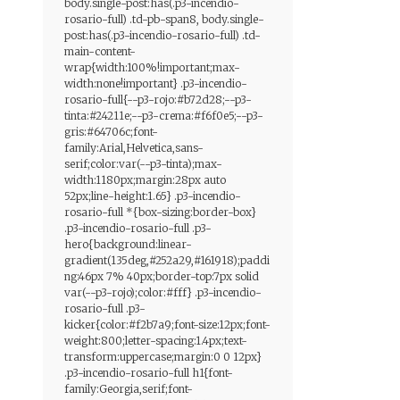
body.single-post:has(.p3-incendio-
rosario-full) .td-pb-span8, body.single-
post:has(.p3-incendio-rosario-full) .td-
main-content-
wrap{width:100%!important;max-
width:none!important} .p3-incendio-
rosario-full{--p3-rojo:#b72d28;--p3-
tinta:#24211e;--p3-crema:#f6f0e5;--p3-
gris:#64706c;font-
family:Arial,Helvetica,sans-
serif;color:var(--p3-tinta);max-
width:1180px;margin:28px auto
52px;line-height:1.65} .p3-incendio-
rosario-full *{box-sizing:border-box}
.p3-incendio-rosario-full .p3-
hero{background:linear-
gradient(135deg,#252a29,#161918);paddi
ng:46px 7% 40px;border-top:7px solid
var(--p3-rojo);color:#fff} .p3-incendio-
rosario-full .p3-
kicker{color:#f2b7a9;font-size:12px;font-
weight:800;letter-spacing:1.4px;text-
transform:uppercase;margin:0 0 12px}
.p3-incendio-rosario-full h1{font-
family:Georgia,serif;font-