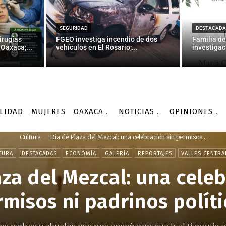
SEGURIDAD
DESTACADA
irugías
FGEO investiga incendio de dos
Familia de
Oaxaca;...
vehículos en El Rosario;...
investigac
LIDAD
MUJERES
OAXACA
NOTICIAS
OPINIONES
Cultura
Día de Plaza del Mezcal: una celebración sin permisos...
TURA
DESTACADAS
ECONOMÍA
GALERÍA
REPORTAJES
VALLES CENTRA
aza del Mezcal: una celeb
misos ni padrinos políti