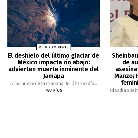
MEDIO AMBIENTE
El deshielo del último glaciar de
Sheinbau
México impacta río abajo;
de au
advierten muerte inminente del
asesina
Jamapa
Manzo; H
femini
A las nueve de la mañana del último día...
Claudia Shei
PAU RÍOS