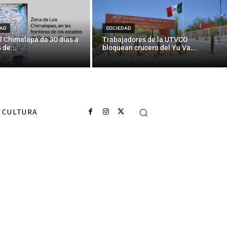
tes hacinados
nada
AD
SOCIEDAD
l Chimalapa da 30 días a
Trabajadores de la UTVCO
 de...
bloquean crucero del Yu Va...
CULTURA