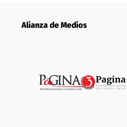
Alianza de Medios
Pagina
Periodismo huma
con mision social