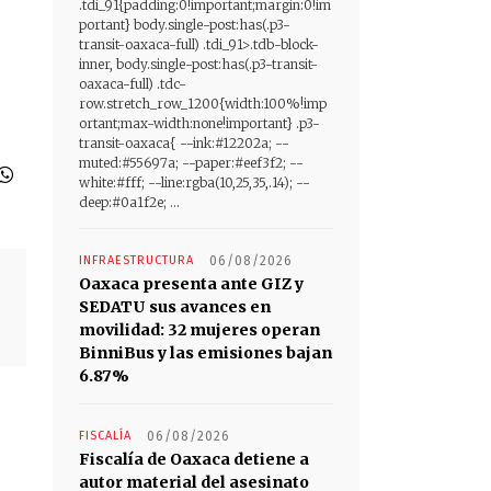
.tdi_91{padding:0!important;margin:0!im
portant} body.single-post:has(.p3-
transit-oaxaca-full) .tdi_91>.tdb-block-
inner, body.single-post:has(.p3-transit-
oaxaca-full) .tdc-
row.stretch_row_1200{width:100%!imp
ortant;max-width:none!important} .p3-
transit-oaxaca{ --ink:#12202a; --
muted:#55697a; --paper:#eef3f2; --
white:#fff; --line:rgba(10,25,35,.14); --
deep:#0a1f2e; ...
INFRAESTRUCTURA
06/08/2026
Oaxaca presenta ante GIZ y
SEDATU sus avances en
movilidad: 32 mujeres operan
BinniBus y las emisiones bajan
6.87%
FISCALÍA
06/08/2026
Fiscalía de Oaxaca detiene a
autor material del asesinato