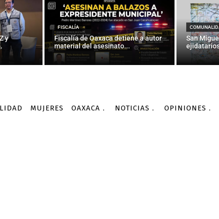
eo de rescate de migran
tráiler en Texas — La Jor
FISCALÍA
COMUNALID
Z y
Fiscalía de Oaxaca detiene a autor
San Migue
.
material del asesinato...
ejidatarios
-
Por
AGENCIA INFORMATIVA CONACYT
10/10/2015
LIDAD
MUJERES
OAXACA
NOTICIAS
OPINIONES