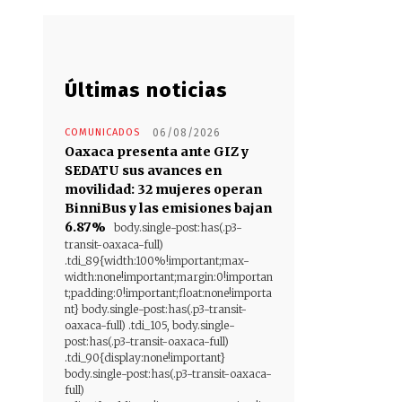
Últimas noticias
COMUNICADOS
06/08/2026
Oaxaca presenta ante GIZ y
SEDATU sus avances en
movilidad: 32 mujeres operan
BinniBus y las emisiones bajan
6.87%
body.single-post:has(.p3-
transit-oaxaca-full)
.tdi_89{width:100%!important;max-
width:none!important;margin:0!importan
t;padding:0!important;float:none!importa
nt} body.single-post:has(.p3-transit-
oaxaca-full) .tdi_105, body.single-
post:has(.p3-transit-oaxaca-full)
.tdi_90{display:none!important}
body.single-post:has(.p3-transit-oaxaca-
full)