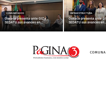
Difunden vid
en 
COMUNICADOS
INFRAESTRUCTURA
Oaxaca presenta ante GIZ y
Oaxaca presenta ante GI
SEDATU sus avances en...
SEDATU sus avances en..
COMUNA