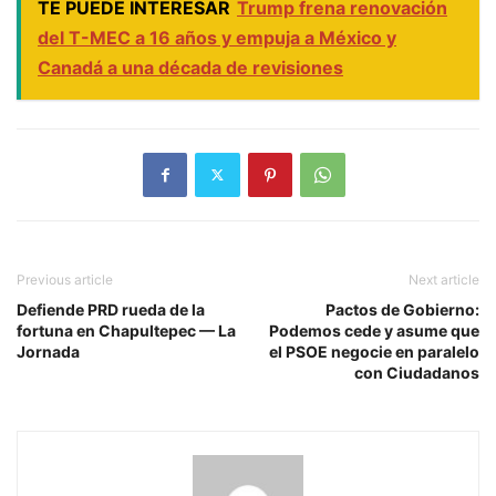
TE PUEDE INTERESAR
Trump frena renovación
del T-MEC a 16 años y empuja a México y
Canadá a una década de revisiones
Previous article
Next article
Defiende PRD rueda de la
Pactos de Gobierno:
fortuna en Chapultepec — La
Podemos cede y asume que
Jornada
el PSOE negocie en paralelo
con Ciudadanos