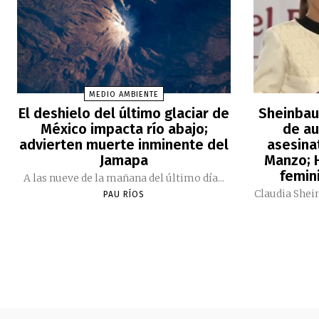
MEDIO AMBIENTE
El deshielo del último glaciar de
Sheinbau
México impacta río abajo;
de au
advierten muerte inminente del
asesina
Jamapa
Manzo; H
femini
A las nueve de la mañana del último día...
Claudia Shei
PAU RÍOS