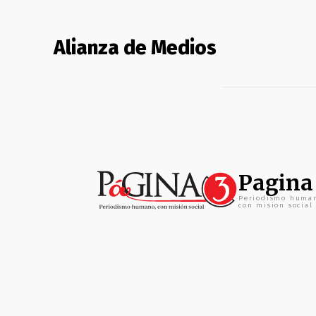
Alianza de Medios
Pagina
Periodismo huma
con mision social