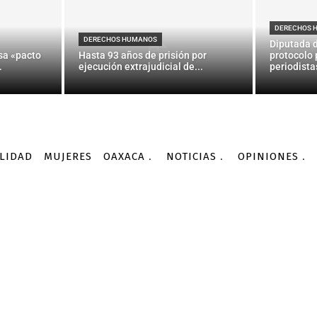
NACIONALES
ólar 18 pesos en ventanil
DERECHOS 
DERECHOS HUMANOS
Diputada 
sa «pacto
Hasta 93 años de prisión por
protocolo 
.
ejecución extrajudicial de...
periodistas
-
Por
AGENCIAS
07/01/2016
LIDAD
MUJERES
OAXACA
NOTICIAS
OPINIONES