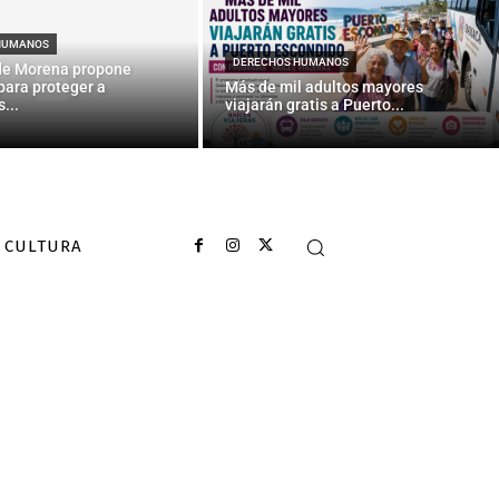
la
HUMANOS
DERECHOS HUMANOS
de Morena propone
para proteger a
Más de mil adultos mayores
...
viajarán gratis a Puerto...
CULTURA