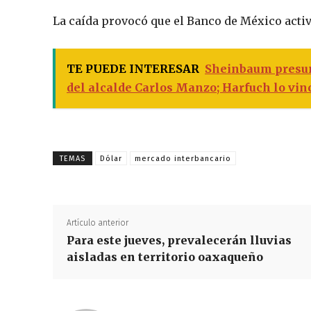
La caída provocó que el Banco de México activ
TE PUEDE INTERESAR
Sheinbaum presume
del alcalde Carlos Manzo; Harfuch lo vin
TEMAS
Dólar
mercado interbancario
Artículo anterior
Para este jueves, prevalecerán lluvias
aisladas en territorio oaxaqueño