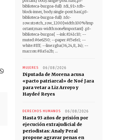
portant} body.single-post:has(.p3-
biblioteca-burgoa-full) .tdi_91>.tdb-
block-inner, body.single-post:has(.p3-
biblioteca-burgoa-full) .tdc-
row.stretch_row_1200{width:100%!imp
ortant;max-width:none!important} .p3-
biblioteca-burgoa{ --ink:#241c10; --
muted:#6e6250; --paper:#f5efe1; --
white:#fff; --line:rgba(36,24,8,.14); --
marron:#8a5a2b; ...
MUJERES
06/08/2026
Diputada de Morena acusa
«pacto patriarcal» de Noé Jara
para vetar a Liz Arroyo y
Haydeé Reyes
DERECHOS HUMANOS
06/08/2026
Hasta 93 años de prisión por
ejecución extrajudicial de
periodistas: Analy Peral
propone agravar penas en