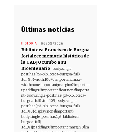
Últimas noticias
HISTORIA
06/08/2026
Biblioteca Francisco de Burgoa
fortalece memoria histórica de
la UABJO rumbo a su
Bicentenario
body.single-
post:has(.p3-biblioteca-burgoa-full)
.tdi_89{width:100%!important;max-
width:none!important;margin:0!importan
t;padding:0!important;float:none!importa
nt} body.single-post:has(.p3-biblioteca-
burgoa-full) .tdi_105, body.single-
post:has(.p3-biblioteca-burgoa-full)
.tdi_90{display:none!important}
body.single-post:has(.p3-biblioteca-
burgoa-full)
.tdi_91{padding:0!important;margin:0!im