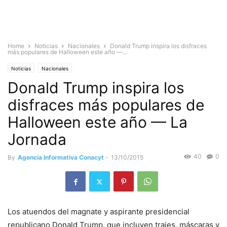
Home
Noticias
Nacionales
Donald Trump inspira los disfraces
más populares de Halloween este año —...
Noticias
Nacionales
Donald Trump inspira los
disfraces más populares de
Halloween este año — La
Jornada
40
0
By
Agencia Informativa Conacyt
-
13/10/2015
Los atuendos del magnate y aspirante presidencial
republicano Donald Trump, que incluyen trajes, máscaras y