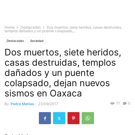
Home
Destacadas
Dos muertos, siete heridos, casas destruidas,
templos dañados y un puente colapsado,...
Destacadas
Sociedad
Dos muertos, siete heridos,
casas destruidas, templos
dañados y un puente
colapsado, dejan nuevos
sismos en Oaxaca
71
0
By
Pedro Matías
-
23/09/2017