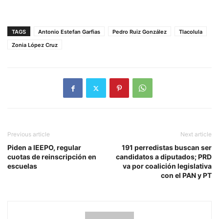
TAGS
Antonio Estefan Garfias
Pedro Ruiz González
Tlacolula
Zonia López Cruz
Previous article
Next article
Piden a IEEPO, regular
191 perredistas buscan ser
cuotas de reinscripción en
candidatos a diputados; PRD
escuelas
va por coalición legislativa
con el PAN y PT