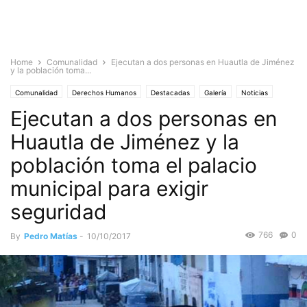
Home
Comunalidad
Ejecutan a dos personas en Huautla de Jiménez
y la población toma...
Comunalidad
Derechos Humanos
Destacadas
Galería
Noticias
Ejecutan a dos personas en
Sociedad
Huautla de Jiménez y la
población toma el palacio
municipal para exigir
seguridad
766
0
By
Pedro Matías
-
10/10/2017