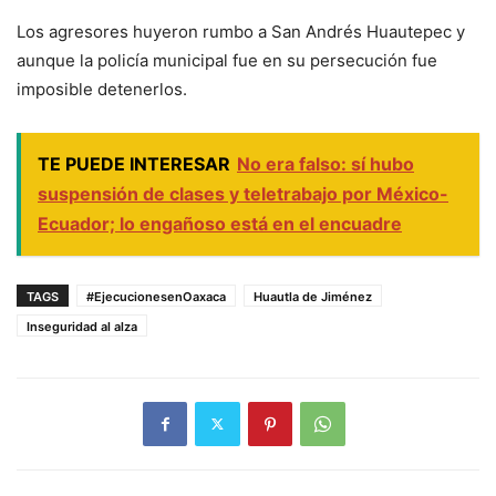
Los agresores huyeron rumbo a San Andrés Huautepec y
aunque la policía municipal fue en su persecución fue
imposible detenerlos.
TE PUEDE INTERESAR
No era falso: sí hubo
suspensión de clases y teletrabajo por México-
Ecuador; lo engañoso está en el encuadre
TAGS
#EjecucionesenOaxaca
Huautla de Jiménez
Inseguridad al alza