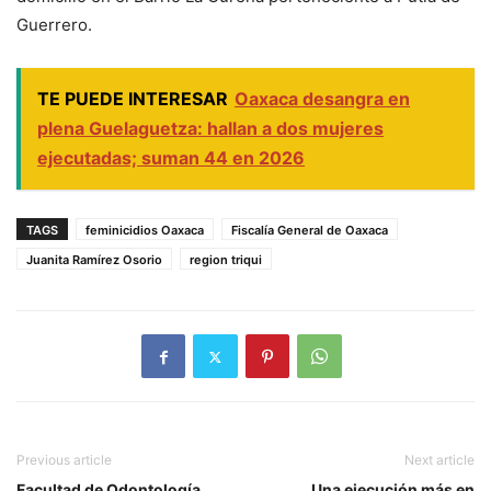
Guerrero.
TE PUEDE INTERESAR
Oaxaca desangra en
plena Guelaguetza: hallan a dos mujeres
ejecutadas; suman 44 en 2026
TAGS
feminicidios Oaxaca
Fiscalía General de Oaxaca
Juanita Ramírez Osorio
region triqui
Previous article
Next article
Facultad de Odontología
Una ejecución más en