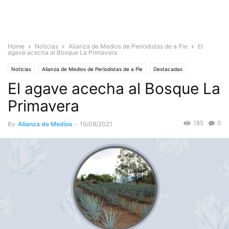
Home
Noticias
Alianza de Medios de Periodistas de a Pie
El
agave acecha al Bosque La Primavera
Noticias
Alianza de Medios de Periodistas de a Pie
Destacadas
El agave acecha al Bosque La
Medio Ambiente
Nacionales
Primavera
185
0
By
Alianza de Medios
-
19/08/2021