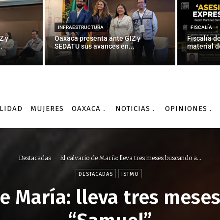
INFRAESTRUCTURA
FISCALÍA
Z y
Oaxaca presenta ante GIZ y
Fiscalía d
.
SEDATU sus avances en...
material d
LIDAD
MUJERES
OAXACA
NOTICIAS
OPINIONES
Destacadas
El calvario de María: lleva tres meses buscando a...
DESTACADAS
ISTMO
de María: lleva tres mes