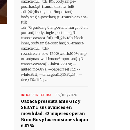
oaxaca-full) .tdi_105, body.single-
post:has(.p3-transit-oaxaca-full)
.tdi_90{display:none!important}
body.single-post:has(.p3-transit-oaxaca-
full)
.tdi_91{padding:0!important;margin:0!im
portant} body.single-post:has(.p3-
transit-oaxaca-full) .tdi_91>.tdb-block-
inner, body.single-post:has(.p3-transit-
oaxaca-full) .tdc-
row.stretch_row_1200{width:100%!imp
ortant;max-width:none!important} .p3-
transit-oaxaca{ --ink:#12202a; --
muted:#55697a; --paper:#eef3f2; --
white:#fff; --line:rgba(10,25,35,.14); --
deep:#0a1f2e; ...
INFRAESTRUCTURA
06/08/2026
Oaxaca presenta ante GIZ y
SEDATU sus avances en
movilidad: 32 mujeres operan
BinniBus y las emisiones bajan
6.87%