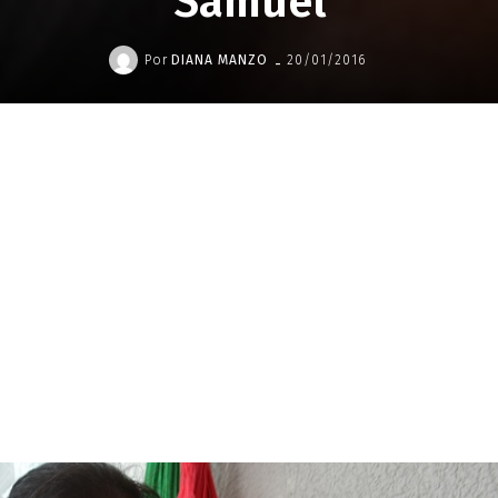
“Samuel”
-
Por
DIANA MANZO
20/01/2016