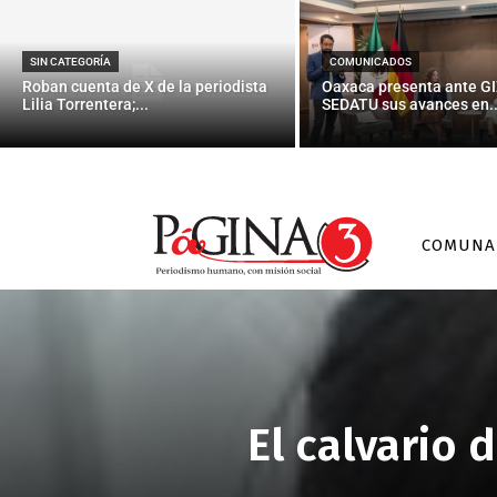
SIN CATEGORÍA
COMUNICADOS
Roban cuenta de X de la periodista
Oaxaca presenta ante GI
Lilia Torrentera;...
SEDATU sus avances en..
COMUNA
El calvario 