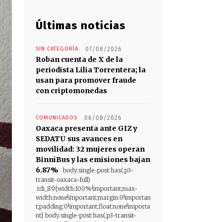
Últimas noticias
SIN CATEGORÍA
07/08/2026
Roban cuenta de X de la
periodista Lilia Torrentera; la
usan para promover fraude
con criptomonedas
COMUNICADOS
06/08/2026
Oaxaca presenta ante GIZ y
SEDATU sus avances en
movilidad: 32 mujeres operan
BinniBus y las emisiones bajan
6.87%
body.single-post:has(.p3-
transit-oaxaca-full)
.tdi_89{width:100%!important;max-
width:none!important;margin:0!importan
t;padding:0!important;float:none!importa
nt} body.single-post:has(.p3-transit-