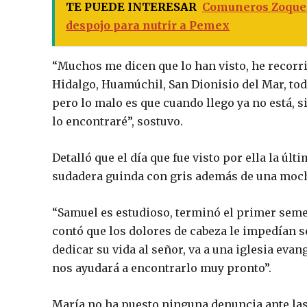
TE PUEDE INTERESAR
Comuneros Zoques
despojo para nutrir a Pemex
“Muchos me dicen que lo han visto, he recorr
Hidalgo, Huamúchil, San Dionisio del Mar, tod
pero lo malo es que cuando llego ya no está, s
lo encontraré”, sostuvo.
Detalló que el día que fue visto por ella la últ
sudadera guinda con gris además de una moch
“Samuel es estudioso, terminó el primer semes
contó que los dolores de cabeza le impedían s
dedicar su vida al señor, va a una iglesia evan
nos ayudará a encontrarlo muy pronto”.
María no ha puesto ninguna denuncia ante las 