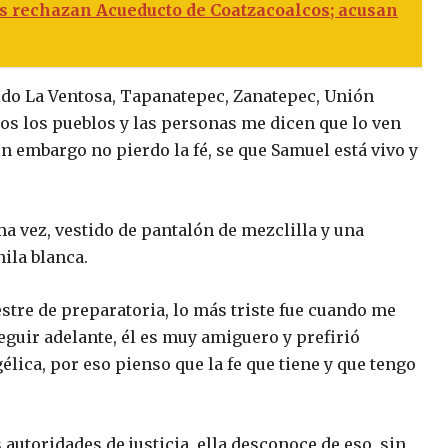
 rechazan Acueducto de Coatzacoalcos; acusan
ido La Ventosa, Tapanatepec, Zanatepec, Unión
os los pueblos y las personas me dicen que lo ven
in embargo no pierdo la fé, se que Samuel está vivo y
ima vez, vestido de pantalón de mezclilla y una
ila blanca.
tre de preparatoria, lo más triste fue cuando me
eguir adelante, él es muy amiguero y prefirió
gélica, por eso pienso que la fe que tiene y que tengo
autoridades de justicia, ella desconoce de eso, sin