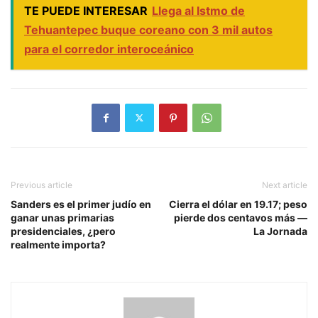
TE PUEDE INTERESAR
Llega al Istmo de
Tehuantepec buque coreano con 3 mil autos
para el corredor interoceánico
Previous article
Next article
Sanders es el primer judío en
Cierra el dólar en 19.17; peso
ganar unas primarias
pierde dos centavos más —
presidenciales, ¿pero
La Jornada
realmente importa?