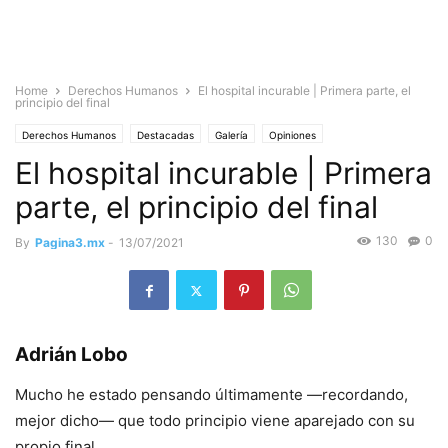
Home
Derechos Humanos
El hospital incurable | Primera parte, el
principio del final
Derechos Humanos
Destacadas
Galería
Opiniones
El hospital incurable | Primera
Hospital incurable
parte, el principio del final
130
0
By
Pagina3.mx
-
13/07/2021
Adrián Lobo
Mucho he estado pensando últimamente —recordando,
mejor dicho— que todo principio viene aparejado con su
propio final.