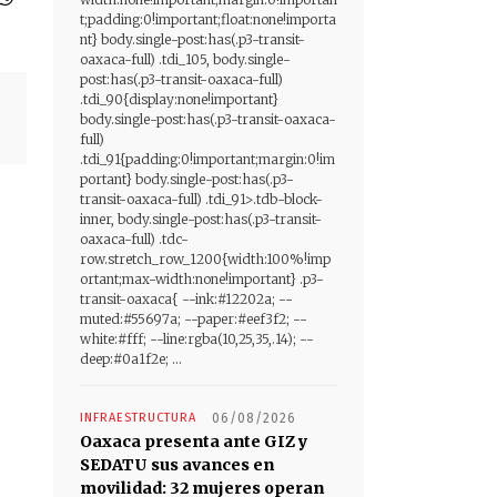
t;padding:0!important;float:none!importa
nt} body.single-post:has(.p3-transit-
oaxaca-full) .tdi_105, body.single-
post:has(.p3-transit-oaxaca-full)
.tdi_90{display:none!important}
body.single-post:has(.p3-transit-oaxaca-
full)
.tdi_91{padding:0!important;margin:0!im
portant} body.single-post:has(.p3-
transit-oaxaca-full) .tdi_91>.tdb-block-
inner, body.single-post:has(.p3-transit-
oaxaca-full) .tdc-
row.stretch_row_1200{width:100%!imp
ortant;max-width:none!important} .p3-
transit-oaxaca{ --ink:#12202a; --
muted:#55697a; --paper:#eef3f2; --
white:#fff; --line:rgba(10,25,35,.14); --
deep:#0a1f2e; ...
INFRAESTRUCTURA
06/08/2026
Oaxaca presenta ante GIZ y
SEDATU sus avances en
movilidad: 32 mujeres operan