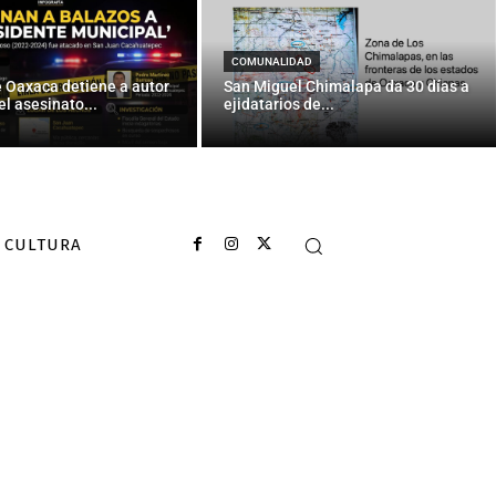
idatos a la
COMUNALIDAD
e Oaxaca detiene a autor
San Miguel Chimalapa da 30 días a
el asesinato...
ejidatarios de...
CULTURA