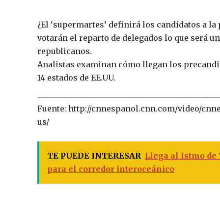
¿El ‘supermartes’ definirá los candidatos a la
votarán el reparto de delegados lo que será u
republicanos.
Analistas examinan cómo llegan los precandid
14 estados de EE.UU.
Fuente: http://cnnespanol.cnn.com/video/cnn
us/
TE PUEDE INTERESAR
Llega al Istmo de
para el corredor interoceánico