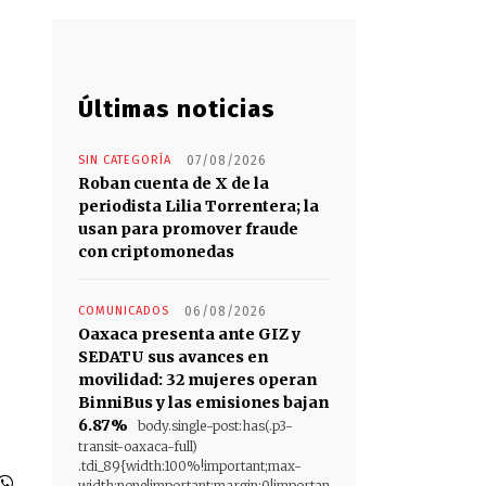
Últimas noticias
SIN CATEGORÍA
07/08/2026
Roban cuenta de X de la
periodista Lilia Torrentera; la
usan para promover fraude
con criptomonedas
COMUNICADOS
06/08/2026
Oaxaca presenta ante GIZ y
SEDATU sus avances en
movilidad: 32 mujeres operan
BinniBus y las emisiones bajan
6.87%
body.single-post:has(.p3-
transit-oaxaca-full)
.tdi_89{width:100%!important;max-
width:none!important;margin:0!importan