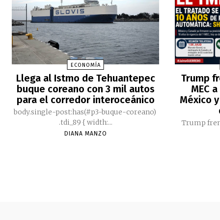
ECONOMÍA
Llega al Istmo de Tehuantepec
Trump fr
buque coreano con 3 mil autos
MEC a 
para el corredor interoceánico
México y
body.single-post:has(#p3-buque-coreano)
.tdi_89 { width:...
Trump fren
DIANA MANZO