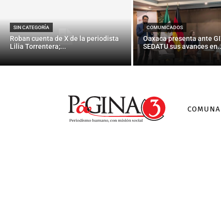
¿El ‘super
SIN CATEGORÍA
COMUNICADOS
Roban cuenta de X de la periodista
Oaxaca presenta ante GI
Lilia Torrentera;...
SEDATU sus avances en..
COMUNA