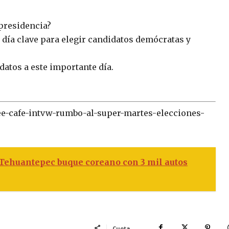
 presidencia?
n día clave para elegir candidatos demócratas y
atos a este importante día.
ee-cafe-intvw-rumbo-al-super-martes-elecciones-
 Tehuantepec buque coreano con 3 mil autos
Cuota