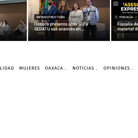
martes’ definirá los cand
presidencia?
INFRAESTRUCTURA
FISCALÍA
Z y
Oaxaca presenta ante GIZ y
Fiscalía d
.
SEDATU sus avances en...
material d
-
Por
AGENCIA INFORMATIVA CONACYT
29/02/2016
LIDAD
MUJERES
OAXACA
NOTICIAS
OPINIONES