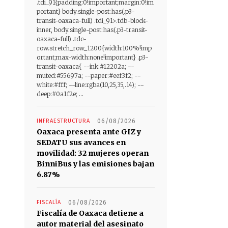
.tdi_91{padding:0!important;margin:0!im
portant} body.single-post:has(.p3-
transit-oaxaca-full) .tdi_91>.tdb-block-
inner, body.single-post:has(.p3-transit-
oaxaca-full) .tdc-
row.stretch_row_1200{width:100%!imp
ortant;max-width:none!important} .p3-
transit-oaxaca{ --ink:#12202a; --
muted:#55697a; --paper:#eef3f2; --
white:#fff; --line:rgba(10,25,35,.14); --
deep:#0a1f2e; ...
INFRAESTRUCTURA
06/08/2026
Oaxaca presenta ante GIZ y
SEDATU sus avances en
movilidad: 32 mujeres operan
BinniBus y las emisiones bajan
6.87%
FISCALÍA
06/08/2026
Fiscalía de Oaxaca detiene a
autor material del asesinato