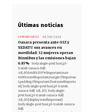
Últimas noticias
COMUNICADOS
06/08/2026
Oaxaca presenta ante GIZ y
SEDATU sus avances en
movilidad: 32 mujeres operan
BinniBus y las emisiones bajan
6.87%
body.single-post:has(.p3-
transit-oaxaca-full)
.tdi_89{width:100%!important;max-
width:none!important;margin:0!importan
t;padding:0!important;float:none!importa
nt} body.single-post:has(.p3-transit-
oaxaca-full) .tdi_105, body.single-
post:has(.p3-transit-oaxaca-full)
.tdi_90{display:none!important}
body.single-post:has(.p3-transit-oaxaca-
full)