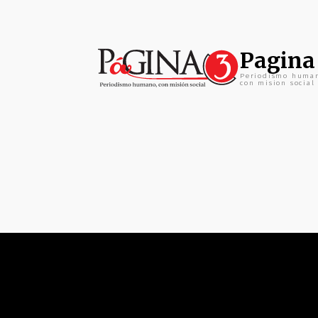
Pagina
Periodismo huma
con mision social