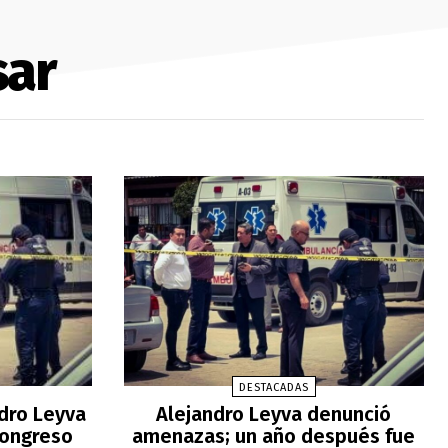
sar
DESTACADAS
ndro Leyva
Alejandro Leyva denunció
Congreso
amenazas; un año después fue