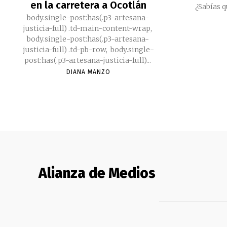
en la carretera a Ocotlán
¿Sabías q
body.single-post:has(.p3-artesana-
justicia-full) .td-main-content-wrap,
body.single-post:has(.p3-artesana-
justicia-full) .td-pb-row, body.single-
post:has(.p3-artesana-justicia-full)...
DIANA MANZO
Alianza de Medios