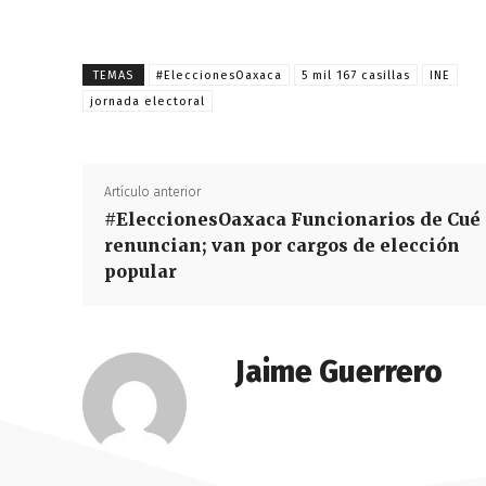
TEMAS
#EleccionesOaxaca
5 mil 167 casillas
INE
jornada electoral
Artículo anterior
#EleccionesOaxaca Funcionarios de Cué
renuncian; van por cargos de elección
popular
Jaime Guerrero