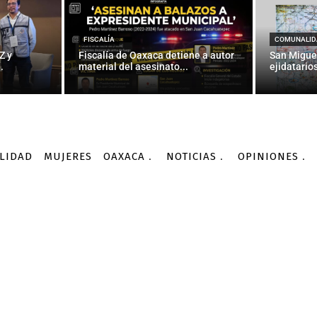
ra elección de gobernad
alcaldes
FISCALÍA
COMUNALID
Z y
Fiscalía de Oaxaca detiene a autor
San Migue
.
material del asesinato...
ejidatarios
-
Por
JAIME GUERRERO
03/02/2016
LIDAD
MUJERES
OAXACA
NOTICIAS
OPINIONES