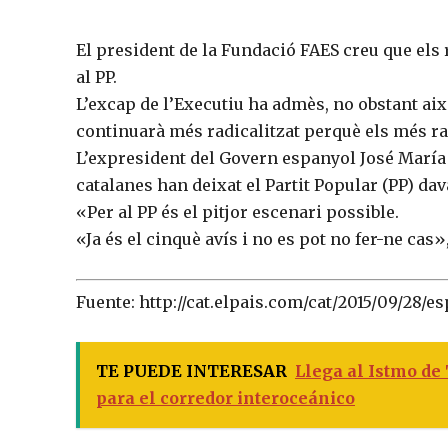
El president de la Fundació FAES creu que els 
al PP.
L’excap de l’Executiu ha admès, no obstant aix
continuarà més radicalitzat perquè els més r
L’expresident del Govern espanyol José María 
catalanes han deixat el Partit Popular (PP) dav
«Per al PP és el pitjor escenari possible.
«Ja és el cinquè avís i no es pot no fer-ne cas»,
Fuente: http://cat.elpais.com/cat/2015/09/28/e
TE PUEDE INTERESAR
Llega al Istmo de
para el corredor interoceánico