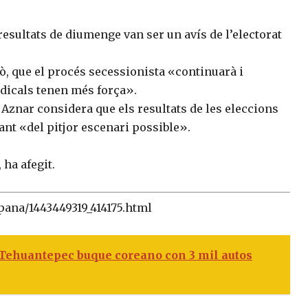
resultats de diumenge van ser un avís de l’electorat
ò, que el procés secessionista «continuarà i
adicals tenen més força».
Aznar considera que els resultats de les eleccions
ant «del pitjor escenari possible».
 ha afegit.
spana/1443449319_414175.html
 Tehuantepec buque coreano con 3 mil autos