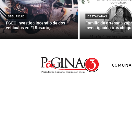
Eleccions cata
avís de l’
SEGURIDAD
DESTACADAS
FGEO investiga incendio de dos
Familia de artesana zap
vehículos en El Rosario;...
investigación tras choque
COMUNA