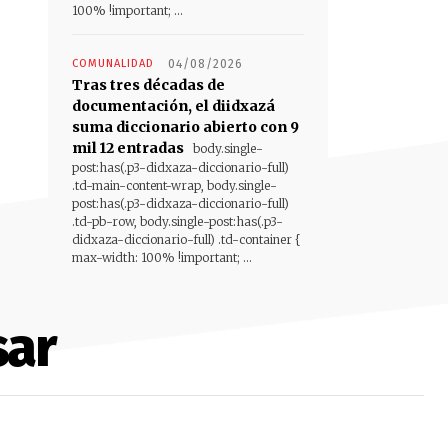
100% !important; ...
COMUNALIDAD
04/08/2026
Tras tres décadas de
documentación, el diidxazá
suma diccionario abierto con 9
mil 12 entradas
body.single-
post:has(.p3-didxaza-diccionario-full)
.td-main-content-wrap, body.single-
post:has(.p3-didxaza-diccionario-full)
.td-pb-row, body.single-post:has(.p3-
didxaza-diccionario-full) .td-container {
max-width: 100% !important; ...
sar