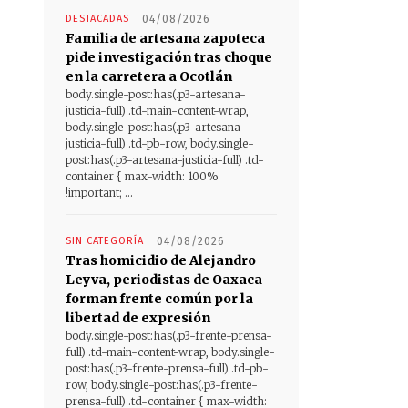
DESTACADAS
04/08/2026
Familia de artesana zapoteca
pide investigación tras choque
en la carretera a Ocotlán
body.single-post:has(.p3-artesana-
justicia-full) .td-main-content-wrap,
body.single-post:has(.p3-artesana-
justicia-full) .td-pb-row, body.single-
post:has(.p3-artesana-justicia-full) .td-
container { max-width: 100%
!important; ...
SIN CATEGORÍA
04/08/2026
Tras homicidio de Alejandro
Leyva, periodistas de Oaxaca
forman frente común por la
libertad de expresión
body.single-post:has(.p3-frente-prensa-
full) .td-main-content-wrap, body.single-
post:has(.p3-frente-prensa-full) .td-pb-
row, body.single-post:has(.p3-frente-
prensa-full) .td-container { max-width: