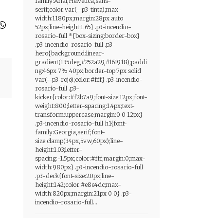
family:Arial,Helvetica,sans-
serif;color:var(--p3-tinta);max-
width:1180px;margin:28px auto
52px;line-height:1.65} .p3-incendio-
rosario-full *{box-sizing:border-box}
.p3-incendio-rosario-full .p3-
hero{background:linear-
gradient(135deg,#252a29,#161918);paddi
ng:46px 7% 40px;border-top:7px solid
var(--p3-rojo);color:#fff} .p3-incendio-
rosario-full .p3-
kicker{color:#f2b7a9;font-size:12px;font-
weight:800;letter-spacing:1.4px;text-
transform:uppercase;margin:0 0 12px}
.p3-incendio-rosario-full h1{font-
family:Georgia,serif;font-
size:clamp(34px,5vw,60px);line-
height:1.03;letter-
spacing:-1.5px;color:#fff;margin:0;max-
width:980px} .p3-incendio-rosario-full
.p3-deck{font-size:20px;line-
height:1.42;color:#e8e4dc;max-
width:820px;margin:21px 0 0} .p3-
incendio-rosario-full...