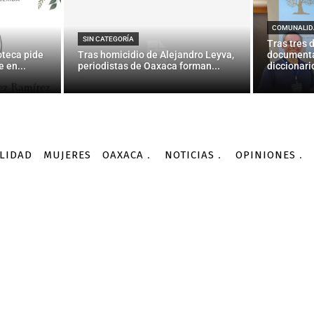
lanes 27S: Aznar a Rajoy
electorat del PP i no es p
COMUNALID
SIN CATEGORÍA
Tras tres 
oteca pide
Tras homicidio de Alejandro Leyva,
documenta
 en...
periodistas de Oaxaca forman...
diccionario
-
Por
AGENCIA INFORMATIVA CONACYT
29/09/2015
LIDAD
MUJERES
OAXACA
NOTICIAS
OPINIONES