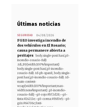
Últimas noticias
SEGURIDAD
04/08/2026
FGEO investiga incendio de
dos vehículos en El Rosario;
causa permanece abierta a
peritajes
body.single-post:has(.p3-
incendio-rosario-full)
.tdi_89{width:100%!important}
body.single-post:has(.p3-incendio-
rosario-full) .td-pb-span8, body.single-
post:has(.p3-incendio-rosario-full) .td-
main-content-
wrap{width:100%!important;max-
width:none!important} .p3-incendio-
rosario-full{--p3-rojo:#b72d28;--p3-
tinta:#24211e;--p3-crema:#f6f0e5;--p3-
gris:#64706c;font-