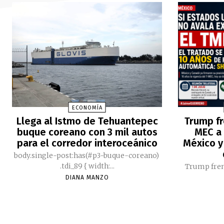
ECONOMÍA
Llega al Istmo de Tehuantepec
Trump fr
buque coreano con 3 mil autos
MEC a 
para el corredor interoceánico
México y
body.single-post:has(#p3-buque-coreano)
.tdi_89 { width:...
Trump fren
DIANA MANZO