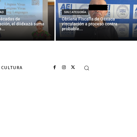
: “És el cinquè
ot ignorar”
AD
SIN CATEGORÍA
décadas de
Obtiene Fiscalía de Oaxaca
ción, el diidxazá suma
vinculación a proceso contra
...
probable...
CULTURA