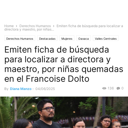
Home
Derechos Humanos
Emiten ficha de búsqueda para localizar a
directora y maestro, por niñas...
Derechos Humanos
Destacadas
Mujeres
Oaxaca
Valles Centrales
Emiten ficha de búsqueda
para localizar a directora y
maestro, por niñas quemadas
en el Francoise Dolto
136
0
By
Diana Manzo
-
04/06/2025