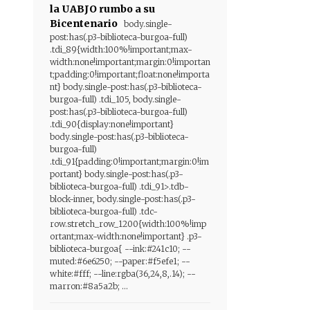
la UABJO rumbo a su
Bicentenario
body.single-
post:has(.p3-biblioteca-burgoa-full)
.tdi_89{width:100%!important;max-
width:none!important;margin:0!importan
t;padding:0!important;float:none!importa
nt} body.single-post:has(.p3-biblioteca-
burgoa-full) .tdi_105, body.single-
post:has(.p3-biblioteca-burgoa-full)
.tdi_90{display:none!important}
body.single-post:has(.p3-biblioteca-
burgoa-full)
.tdi_91{padding:0!important;margin:0!im
portant} body.single-post:has(.p3-
biblioteca-burgoa-full) .tdi_91>.tdb-
block-inner, body.single-post:has(.p3-
biblioteca-burgoa-full) .tdc-
row.stretch_row_1200{width:100%!imp
ortant;max-width:none!important} .p3-
biblioteca-burgoa{ --ink:#241c10; --
muted:#6e6250; --paper:#f5efe1; --
white:#fff; --line:rgba(36,24,8,.14); --
marron:#8a5a2b; ...