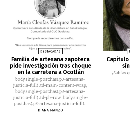
DESTACADAS
Familia de artesana zapoteca
Capítulo 
pide investigación tras choque
sí
en la carretera a Ocotlán
¿Sabías q
body.single-post:has(.p3-artesana-
justicia-full) .td-main-content-wrap,
body.single-post:has(.p3-artesana-
justicia-full) .td-pb-row, body.single-
post:has(.p3-artesana-justicia-full)...
DIANA MANZO