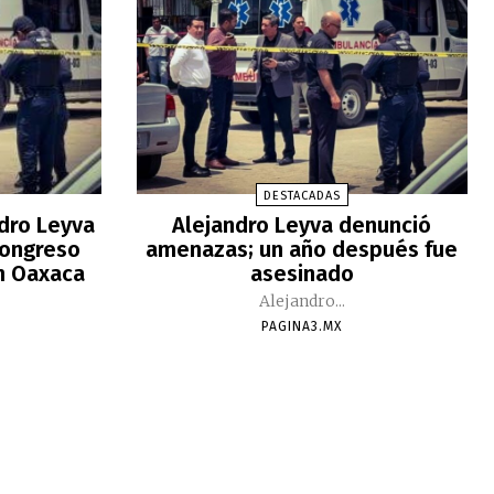
DESTACADAS
ndro Leyva
Alejandro Leyva denunció
Congreso
amenazas; un año después fue
n Oaxaca
asesinado
Alejandro...
PAGINA3.MX