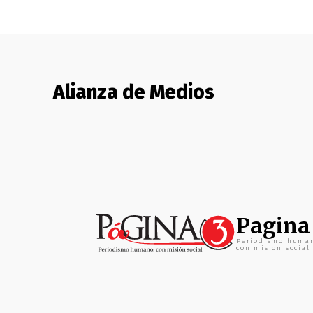
Alianza de Medios
Pagina
Periodismo huma
con mision social