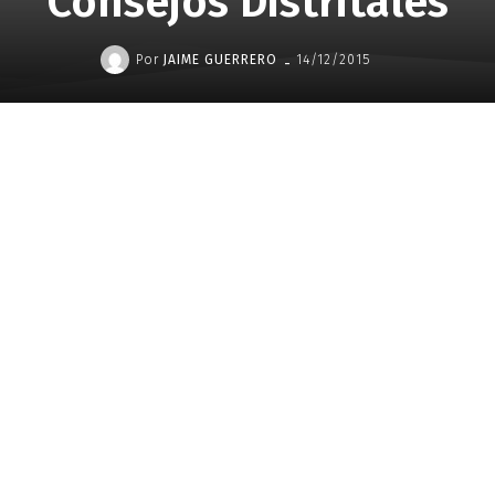
Consejos Distritales
-
Por
JAIME GUERRERO
14/12/2015