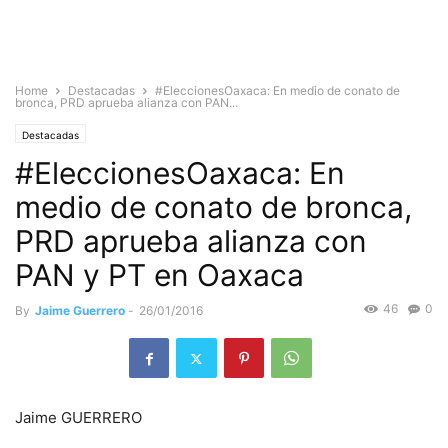
Home
Destacadas
#EleccionesOaxaca: En medio de conato de
bronca, PRD aprueba alianza con PAN...
Destacadas
#EleccionesOaxaca: En
medio de conato de bronca,
PRD aprueba alianza con
PAN y PT en Oaxaca
46
0
By
Jaime Guerrero
-
26/01/2016
Jaime GUERRERO