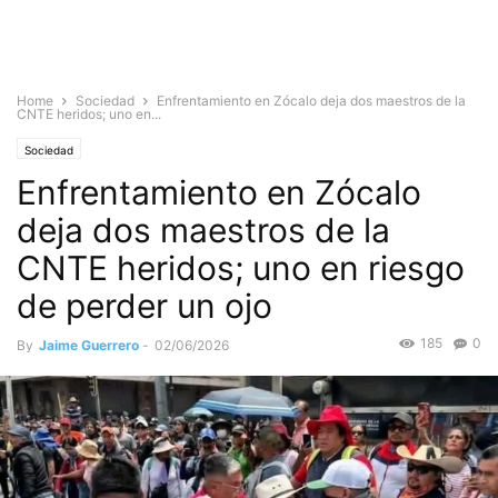
Home
Sociedad
Enfrentamiento en Zócalo deja dos maestros de la
CNTE heridos; uno en...
Sociedad
Enfrentamiento en Zócalo
deja dos maestros de la
CNTE heridos; uno en riesgo
de perder un ojo
185
0
By
Jaime Guerrero
-
02/06/2026