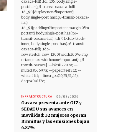
oaxaca-full) .tdi_105, body.single-
post:has(.p3-transit-oaxaca-full)
.tdi_90{display:none!important}
body.single-post:has(.p3-transit-oaxaca-
full)
.tdi_91{padding:0!important;margin:0!im
portant} body.single-post:has(.p3-
transit-oaxaca-full) .tdi_91>.tdb-block-
inner, body.single-post:has(.p3-transit-
oaxaca-full) .tdc-
row.stretch_row_1200{width:100%!imp
ortant;max-width:none!important} .p3-
transit-oaxaca{ --ink:#12202a; --
muted:#55697a; --paper:#eef3f2; --
white:#fff; --line:rgba(10,25,35,.14); --
deep:#0a1f2e; ...
INFRAESTRUCTURA
06/08/2026
Oaxaca presenta ante GIZ y
SEDATU sus avances en
movilidad: 32 mujeres operan
BinniBus y las emisiones bajan
6.87%