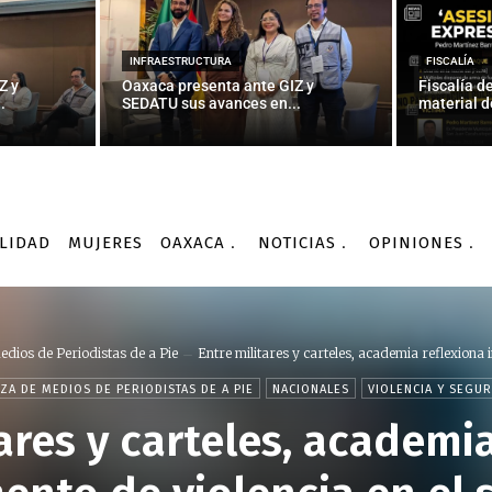
INFRAESTRUCTURA
FISCALÍA
Z y
Oaxaca presenta ante GIZ y
Fiscalía d
.
SEDATU sus avances en...
material d
LIDAD
MUJERES
OAXACA
NOTICIAS
OPINIONES
edios de Periodistas de a Pie
Entre militares y carteles, academia reflexiona i
NZA DE MEDIOS DE PERIODISTAS DE A PIE
NACIONALES
VIOLENCIA Y SEGU
ares y carteles, academi