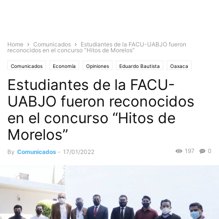
Home
Comunicados
Estudiantes de la FACU-UABJO fueron
reconocidos en el concurso “Hitos de Morelos”
Comunicados
Economía
Opiniones
Eduardo Bautista
Oaxaca
Estudiantes de la FACU-
Estado de Oaxaca
Sociedad
UABJO fueron reconocidos
en el concurso “Hitos de
Morelos”
197
0
By
Comunicados
-
17/01/2022