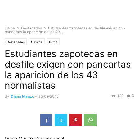
Home
Destacadas
Estudiantes zapotecas en desfile exigen con
pancartas la aparición de los 43...
Destacadas
Oaxaca
Istmo
Estudiantes zapotecas en
desfile exigen con pancartas
la aparición de los 43
normalistas
128
0
By
Diana Manzo
-
25/09/2015
Diana Manzo/Corresponsal