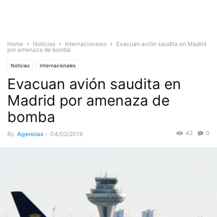
Home
Noticias
Internacionales
Evacuan avión saudita en Madrid
por amenaza de bomba
Noticias
Internacionales
Evacuan avión saudita en
Madrid por amenaza de
bomba
42
0
By
Agencias
-
04/02/2016