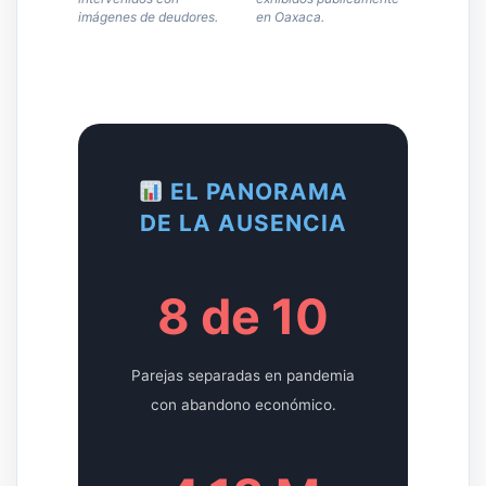
imágenes de deudores.
en Oaxaca.
EL PANORAMA
DE LA AUSENCIA
8 de 10
Parejas separadas en pandemia
con abandono económico.