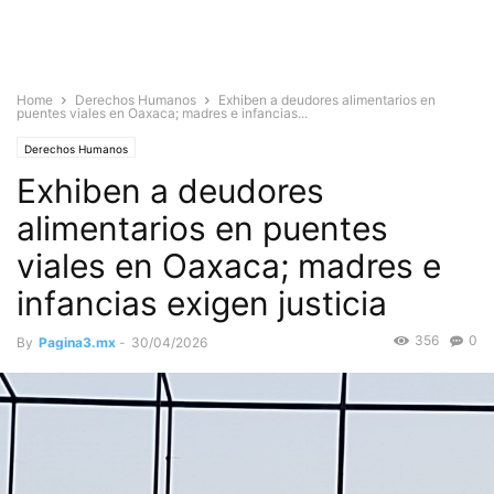
Home
Derechos Humanos
Exhiben a deudores alimentarios en
puentes viales en Oaxaca; madres e infancias...
Derechos Humanos
Exhiben a deudores
alimentarios en puentes
viales en Oaxaca; madres e
infancias exigen justicia
356
0
By
Pagina3.mx
-
30/04/2026