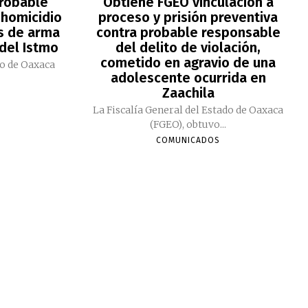
robable
Obtiene FGEO vinculación a
 homicidio
proceso y prisión preventiva
s de arma
contra probable responsable
 del Istmo
del delito de violación,
cometido en agravio de una
do de Oaxaca
adolescente ocurrida en
Zaachila
La Fiscalía General del Estado de Oaxaca
(FGEO), obtuvo...
COMUNICADOS