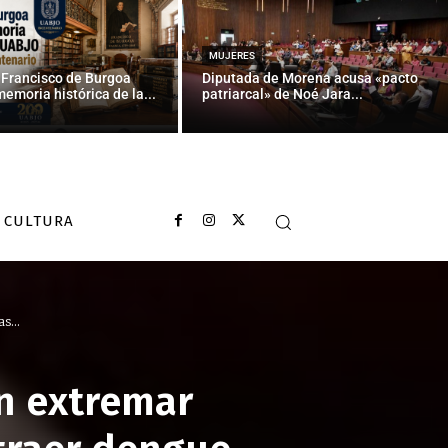
MUJERES
 Francisco de Burgoa
Diputada de Morena acusa «pacto
memoria histórica de la...
patriarcal» de Noé Jara...
CULTURA
s...
n extremar