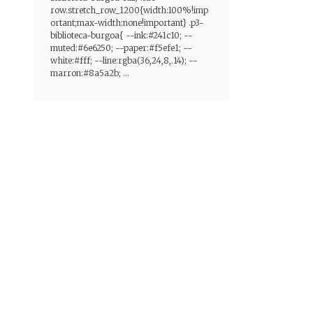
row.stretch_row_1200{width:100%!imp
ortant;max-width:none!important} .p3-
biblioteca-burgoa{ --ink:#241c10; --
muted:#6e6250; --paper:#f5efe1; --
white:#fff; --line:rgba(36,24,8,.14); --
marron:#8a5a2b; ...