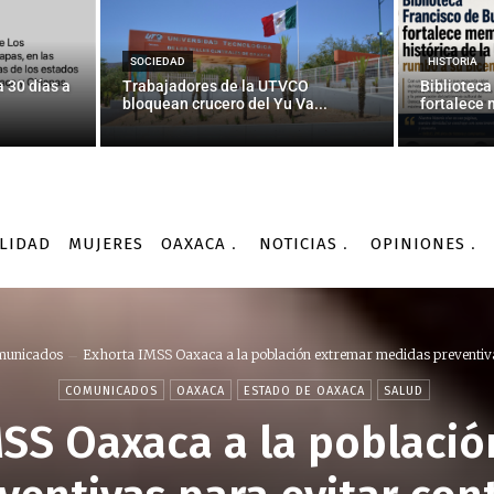
SOCIEDAD
HISTORIA
 30 días a
Trabajadores de la UTVCO
Biblioteca
bloquean crucero del Yu Va...
fortalece 
LIDAD
MUJERES
OAXACA
NOTICIAS
OPINIONES
municados
Exhorta IMSS Oaxaca a la población extremar medidas preventiva
COMUNICADOS
OAXACA
ESTADO DE OAXACA
SALUD
MSS Oaxaca a la població