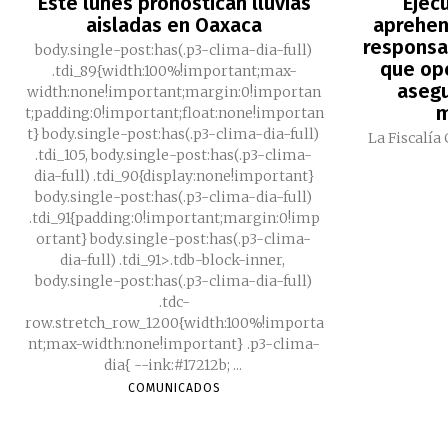
Este lunes pronostican lluvias
Ejec
aisladas en Oaxaca
aprehen
responsa
body.single-post:has(.p3-clima-dia-full)
que ope
.tdi_89{width:100%!important;max-
asegu
width:none!important;margin:0!importan
m
t;padding:0!important;float:none!importan
t} body.single-post:has(.p3-clima-dia-full)
La Fiscalía
.tdi_105, body.single-post:has(.p3-clima-
dia-full) .tdi_90{display:none!important}
body.single-post:has(.p3-clima-dia-full)
.tdi_91{padding:0!important;margin:0!imp
ortant} body.single-post:has(.p3-clima-
dia-full) .tdi_91>.tdb-block-inner,
body.single-post:has(.p3-clima-dia-full)
.tdc-
row.stretch_row_1200{width:100%!importa
nt;max-width:none!important} .p3-clima-
dia{ --ink:#17212b; ...
COMUNICADOS