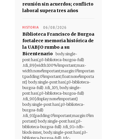
reunión sin acuerdos; conflicto
laboral supera tres años
HISTORIA
06/08/2026
Biblioteca Francisco de Burgoa
fortalece memoria histórica de
la UABJO rumbo a su
Bicentenario
body.single-
post:has(.p3-biblioteca-burgoa-full)
.tdi_89{width:100%!important;max-
width:none!important;margin:0!importan
t;padding:0!important;float:none!importa
nt} body.single-post:has(.p3-biblioteca-
burgoa-full) .tdi_105, body.single-
post:has(.p3-biblioteca-burgoa-full)
.tdi_90{display:none!important}
body.single-post:has(.p3-biblioteca-
burgoa-full)
.tdi_91{padding:0!important;margin:0!im
portant} body.single-post:has(.p3-
biblioteca-burgoa-full) .tdi_91>.tdb-
block-inner, body.single-post:has(.p3-
biblioteca-burgoa-full) .tdc-