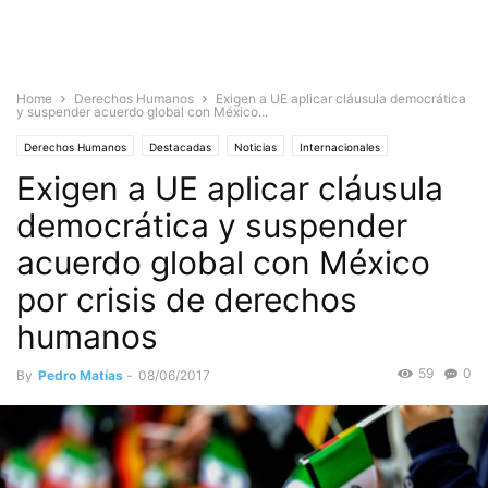
Home
Derechos Humanos
Exigen a UE aplicar cláusula democrática
y suspender acuerdo global con México...
Derechos Humanos
Destacadas
Noticias
Internacionales
Exigen a UE aplicar cláusula
Nacionales
Sociedad
democrática y suspender
acuerdo global con México
por crisis de derechos
humanos
59
0
By
Pedro Matías
-
08/06/2017