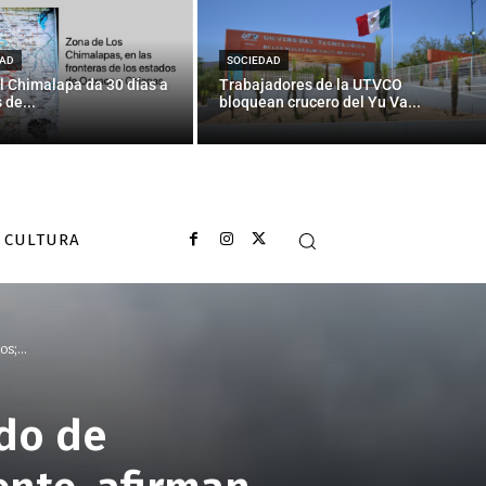
AD
SOCIEDAD
l Chimalapa da 30 días a
Trabajadores de la UTVCO
 de...
bloquean crucero del Yu Va...
CULTURA
s;...
ado de