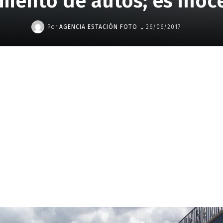
iento de autos; es inoce
-
Por
AGENCIA ESTACIÓN FOTO
26/06/2017