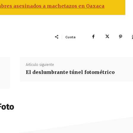
mbres asesinados a machetazos en Oaxaca
Cuota
Artículo siguiente
El deslumbrante túnel fotométrico
Foto