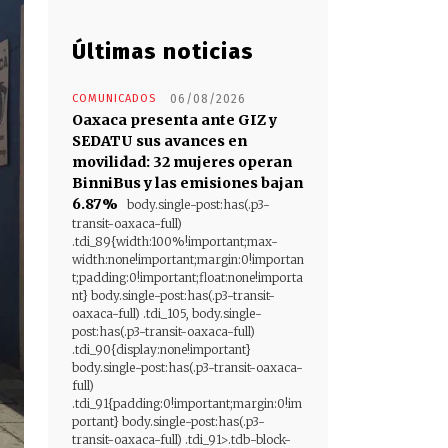
Últimas noticias
COMUNICADOS
06/08/2026
Oaxaca presenta ante GIZ y
SEDATU sus avances en
movilidad: 32 mujeres operan
BinniBus y las emisiones bajan
6.87%
body.single-post:has(.p3-
transit-oaxaca-full)
.tdi_89{width:100%!important;max-
width:none!important;margin:0!importan
t;padding:0!important;float:none!importa
nt} body.single-post:has(.p3-transit-
oaxaca-full) .tdi_105, body.single-
post:has(.p3-transit-oaxaca-full)
.tdi_90{display:none!important}
body.single-post:has(.p3-transit-oaxaca-
full)
.tdi_91{padding:0!important;margin:0!im
portant} body.single-post:has(.p3-
transit-oaxaca-full) .tdi_91>.tdb-block-