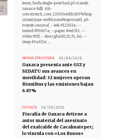
inner, body.single-post:has(.p3-transit-
oaxaca-full) .tdc-
row.stretch_row_1200{width:100%!imp
ortant;max-width:none!important} .p3-
transit-oaxaca{ --ink:#12202a; --
muted:#55697a; --paper:#eef3f2; --
white:#fff; --line:rgba(10,25,35,.14); --
deep:#0a1f2e; ...
INFRAESTRUCTURA
06/08/2026
Oaxaca presenta ante GIZ y
SEDATU sus avances en
movilidad: 32 mujeres operan
BinniBus y las emisiones bajan
6.87%
FISCALÍA
06/08/2026
Fiscalía de Oaxaca detiene a
autor material del asesinato
del exalcalde de Cacahuatepec;
lo vincula con «Los Rusos»