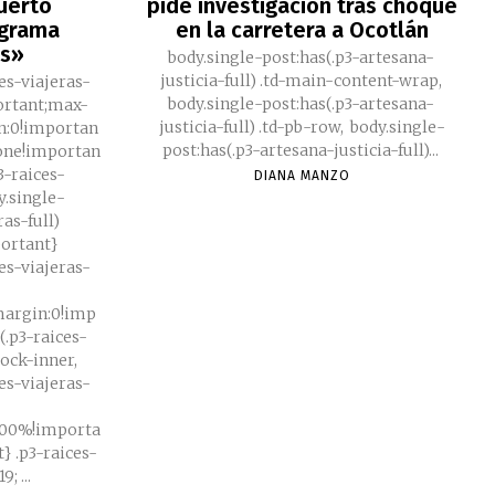
Puerto
pide investigación tras choque
ograma
en la carretera a Ocotlán
as»
body.single-post:has(.p3-artesana-
justicia-full) .td-main-content-wrap,
ces-viajeras-
body.single-post:has(.p3-artesana-
portant;max-
justicia-full) .td-pb-row, body.single-
n:0!importan
post:has(.p3-artesana-justicia-full)...
none!importan
3-raices-
DIANA MANZO
dy.single-
ras-full)
portant}
ces-viajeras-
;margin:0!imp
(.p3-raices-
block-inner,
ces-viajeras-
100%!importa
es-
019; ...