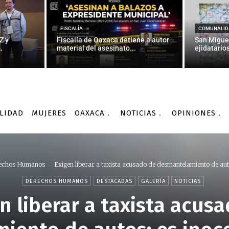
FISCALÍA
COMUNALID
Z y
Fiscalía de Oaxaca detiene a autor
San Migue
.
material del asesinato...
ejidatarios
LIDAD
MUJERES
OAXACA
NOTICIAS
OPINIONES
echos Humanos
Exigen liberar a taxista acusado de desmantelamiento de auto
DERECHOS HUMANOS
DESTACADAS
GALERÍA
NOTICIAS
n liberar a taxista acus