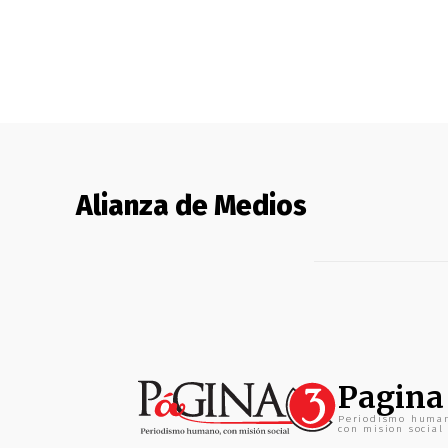
Alianza de Medios
Pagina
Periodismo huma
con mision social