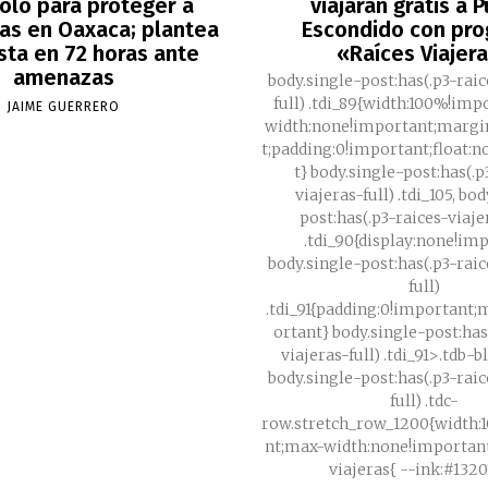
olo para proteger a
viajarán gratis a 
tas en Oaxaca; plantea
Escondido con pr
sta en 72 horas ante
«Raíces Viajer
amenazas
body.single-post:has(.p3-rai
full) .tdi_89{width:100%!im
JAIME GUERRERO
width:none!important;margi
t;padding:0!important;float:
t} body.single-post:has(.p
viajeras-full) .tdi_105, bo
post:has(.p3-raices-viaje
.tdi_90{display:none!im
body.single-post:has(.p3-rai
full)
.tdi_91{padding:0!important
ortant} body.single-post:has
viajeras-full) .tdi_91>.tdb-
body.single-post:has(.p3-rai
full) .tdc-
row.stretch_row_1200{width:
nt;max-width:none!important} .p3-raic
viajeras{ --ink:#132