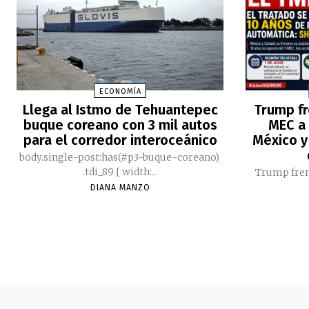
ECONOMÍA
Llega al Istmo de Tehuantepec
Trump fr
buque coreano con 3 mil autos
MEC a 
para el corredor interoceánico
México y
body.single-post:has(#p3-buque-coreano)
.tdi_89 { width:...
Trump fren
DIANA MANZO