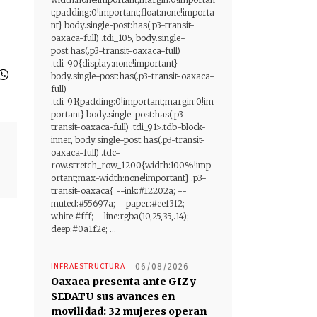
t;padding:0!important;float:none!importa
nt} body.single-post:has(.p3-transit-
oaxaca-full) .tdi_105, body.single-
post:has(.p3-transit-oaxaca-full)
.tdi_90{display:none!important}
body.single-post:has(.p3-transit-oaxaca-
full)
.tdi_91{padding:0!important;margin:0!im
portant} body.single-post:has(.p3-
transit-oaxaca-full) .tdi_91>.tdb-block-
inner, body.single-post:has(.p3-transit-
oaxaca-full) .tdc-
row.stretch_row_1200{width:100%!imp
ortant;max-width:none!important} .p3-
transit-oaxaca{ --ink:#12202a; --
muted:#55697a; --paper:#eef3f2; --
white:#fff; --line:rgba(10,25,35,.14); --
deep:#0a1f2e; ...
INFRAESTRUCTURA
06/08/2026
Oaxaca presenta ante GIZ y
SEDATU sus avances en
movilidad: 32 mujeres operan