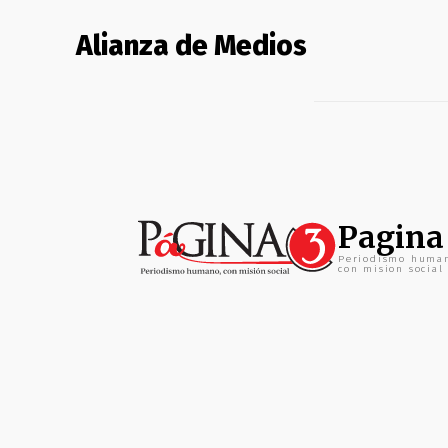
Alianza de Medios
Pagina
Periodismo huma
con mision social