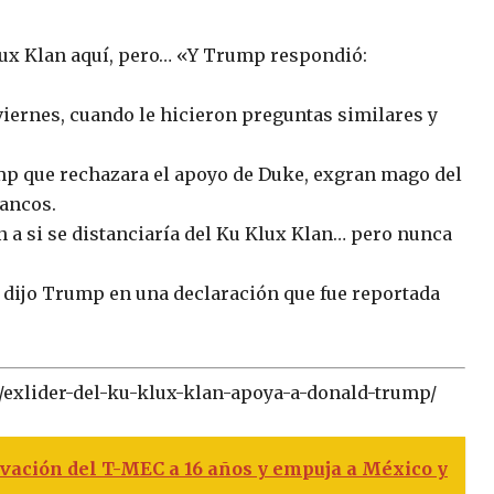
lux Klan aquí, pero… «Y Trump respondió:
viernes, cuando le hicieron preguntas similares y
mp que rechazara el apoyo de Duke, exgran mago del
lancos.
 a si se distanciaría del Ku Klux Klan… pero nunca
 dijo Trump en una declaración que fue reportada
/exlider-del-ku-klux-klan-apoya-a-donald-trump/
vación del T-MEC a 16 años y empuja a México y