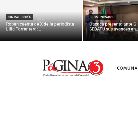
Exlíder de
SIN CATEGORÍA
COMUNICADOS
Roban cuenta de X de la periodista
Oaxaca presenta ante GI
Lilia Torrentera;...
SEDATU sus avances en..
COMUNA