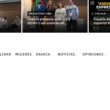
INTERNACIONALES
l Ku Klux Klan apoya a D
INFRAESTRUCTURA
FISCALÍA
Z y
Oaxaca presenta ante GIZ y
Fiscalía d
.
SEDATU sus avances en...
material d
-
Por
AGENCIA INFORMATIVA CONACYT
29/02/2016
LIDAD
MUJERES
OAXACA
NOTICIAS
OPINIONES