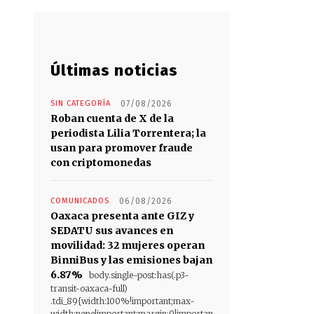
Últimas noticias
SIN CATEGORÍA
07/08/2026
Roban cuenta de X de la
periodista Lilia Torrentera; la
usan para promover fraude
con criptomonedas
COMUNICADOS
06/08/2026
Oaxaca presenta ante GIZ y
SEDATU sus avances en
movilidad: 32 mujeres operan
BinniBus y las emisiones bajan
6.87%
body.single-post:has(.p3-
transit-oaxaca-full)
.tdi_89{width:100%!important;max-
width:none!important;margin:0!importan