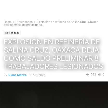
Home
Destacadas
Explosión en refinería de Salina Cruz, Oaxaca
deja como saldo preliminar 8...
Destacadas
EXPLOSIÓN EN REFINERÍA DE
SALINA CRUZ, OAXACA DEJA
COMO SALDO PRELIMINAR 8
TRABAJADORES LESIONADOS
442
0
By
Diana Manzo
-
11/05/2026