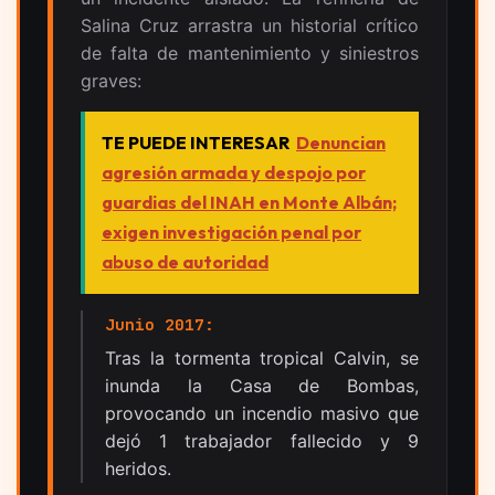
Salina Cruz arrastra un historial crítico
de falta de mantenimiento y siniestros
graves:
TE PUEDE INTERESAR
Denuncian
agresión armada y despojo por
guardias del INAH en Monte Albán;
exigen investigación penal por
abuso de autoridad
Junio 2017:
Tras la tormenta tropical Calvin, se
inunda la Casa de Bombas,
provocando un incendio masivo que
dejó 1 trabajador fallecido y 9
heridos.