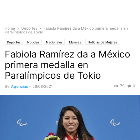
Home
Deportes
Fabiola Ramírez da a México primera medalla en
Paralímpicos de Tokio
Deportes
Noticias
Nacionales
Mujeres
Noticias de Mujeres
Fabiola Ramírez da a México
primera medalla en
Paralímpicos de Tokio
79
0
By
Agencias
-
26/08/2021