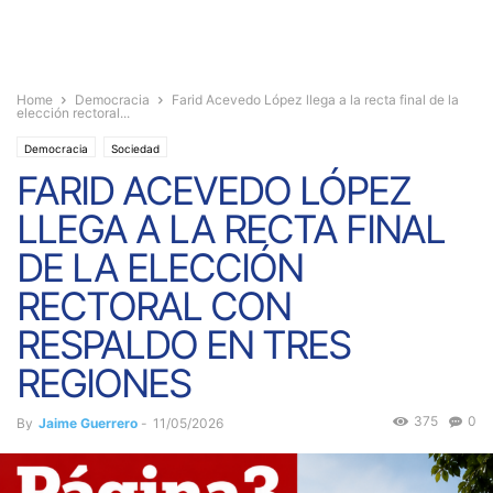
Home
Democracia
Farid Acevedo López llega a la recta final de la
elección rectoral...
Democracia
Sociedad
FARID ACEVEDO LÓPEZ
LLEGA A LA RECTA FINAL
DE LA ELECCIÓN
RECTORAL CON
RESPALDO EN TRES
REGIONES
375
0
By
Jaime Guerrero
-
11/05/2026