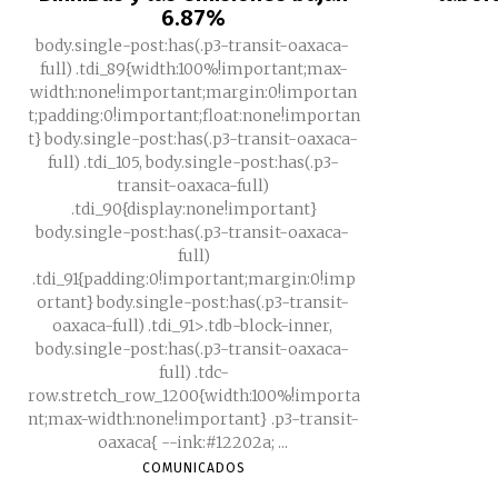
6.87%
body.single-post:has(.p3-transit-oaxaca-
full) .tdi_89{width:100%!important;max-
width:none!important;margin:0!importan
t;padding:0!important;float:none!importan
t} body.single-post:has(.p3-transit-oaxaca-
full) .tdi_105, body.single-post:has(.p3-
transit-oaxaca-full)
.tdi_90{display:none!important}
body.single-post:has(.p3-transit-oaxaca-
full)
.tdi_91{padding:0!important;margin:0!imp
ortant} body.single-post:has(.p3-transit-
oaxaca-full) .tdi_91>.tdb-block-inner,
body.single-post:has(.p3-transit-oaxaca-
full) .tdc-
row.stretch_row_1200{width:100%!importa
nt;max-width:none!important} .p3-transit-
oaxaca{ --ink:#12202a; ...
COMUNICADOS