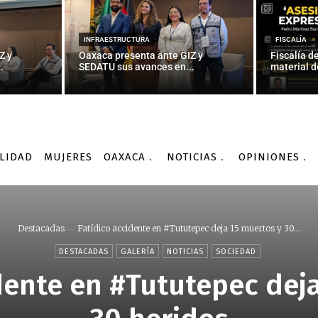
INFRAESTRUCTURA
FISCALÍA
Z y
Oaxaca presenta ante GIZ y
Fiscalía d
.
SEDATU sus avances en...
material d
LIDAD
MUJERES
OAXACA
NOTICIAS
OPINIONES
Destacadas
Fatídico accidente en #Tututepec deja 15 muertos y 30...
DESTACADAS
GALERÍA
NOTICIAS
SOCIEDAD
dente en #Tututepec dej