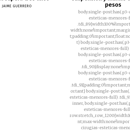
pesos
JAIME GUERRERO
body.single-post:has(.p3-
esteticas-menores-f
.tdi_89{width:100%!impor
width:none!important;margi
t;padding:0!important;float:
t} body.single-post:has(.p
esteticas-menores-full) .
body.single-post:has(.p3-
esteticas-menores-f
.tdi_90{display:none!im
body.single-post:has(.p3-
esteticas-menores-f
.tdi_91{padding:0!important
ortant} body.single-post:has(
esteticas-menores-full) .tdi_
inner, body.single-post:has(
esteticas-menores-full
row.stretch_row_1200{width:
nt;max-width:none!important
cirugias-esteticas-menor