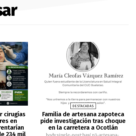
sar
DESTACADAS
 cirugías
Familia de artesana zapoteca
res en
pide investigación tras choque
rentarían
en la carretera a Ocotlán
e 234 mil
body.single-post:has(.p3-artesana-