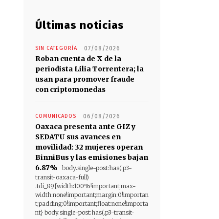
Últimas noticias
SIN CATEGORÍA
07/08/2026
Roban cuenta de X de la
periodista Lilia Torrentera; la
usan para promover fraude
con criptomonedas
COMUNICADOS
06/08/2026
Oaxaca presenta ante GIZ y
SEDATU sus avances en
movilidad: 32 mujeres operan
BinniBus y las emisiones bajan
6.87%
body.single-post:has(.p3-
transit-oaxaca-full)
.tdi_89{width:100%!important;max-
width:none!important;margin:0!importan
t;padding:0!important;float:none!importa
nt} body.single-post:has(.p3-transit-