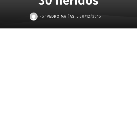
30 heridos
-
Por
PEDRO MATÍAS
20/12/2015