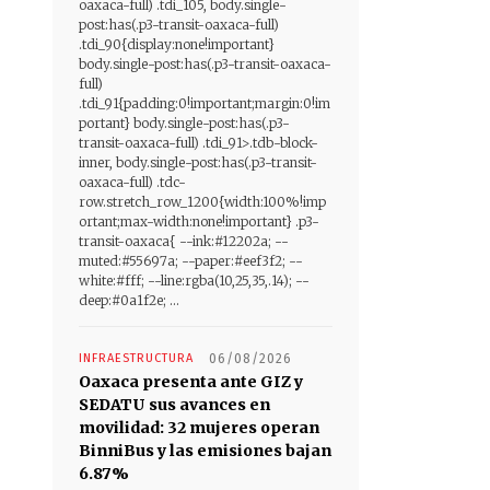
oaxaca-full) .tdi_105, body.single-
post:has(.p3-transit-oaxaca-full)
.tdi_90{display:none!important}
body.single-post:has(.p3-transit-oaxaca-
full)
.tdi_91{padding:0!important;margin:0!im
portant} body.single-post:has(.p3-
transit-oaxaca-full) .tdi_91>.tdb-block-
inner, body.single-post:has(.p3-transit-
oaxaca-full) .tdc-
row.stretch_row_1200{width:100%!imp
ortant;max-width:none!important} .p3-
transit-oaxaca{ --ink:#12202a; --
muted:#55697a; --paper:#eef3f2; --
white:#fff; --line:rgba(10,25,35,.14); --
deep:#0a1f2e; ...
INFRAESTRUCTURA
06/08/2026
Oaxaca presenta ante GIZ y
SEDATU sus avances en
movilidad: 32 mujeres operan
BinniBus y las emisiones bajan
6.87%