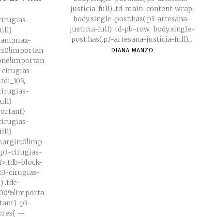
justicia-full) .td-main-content-wrap,
body.single-post:has(.p3-artesana-
cirugias-
justicia-full) .td-pb-row, body.single-
ull)
post:has(.p3-artesana-justicia-full)...
tant;max-
n:0!importan
DIANA MANZO
none!importan
3-cirugias-
tdi_105,
cirugias-
ull)
portant}
cirugias-
ull)
;margin:0!imp
.p3-cirugias-
91>.tdb-block-
.p3-cirugias-
) .tdc-
100%!importa
} .p3-
es{ --