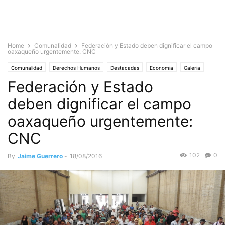
Home
Comunalidad
Federación y Estado deben dignificar el campo
oaxaqueño urgentemente: CNC
Comunalidad
Derechos Humanos
Destacadas
Economía
Galería
Federación y Estado
Noticias
deben dignificar el campo
oaxaqueño urgentemente:
CNC
102
0
By
Jaime Guerrero
-
18/08/2016