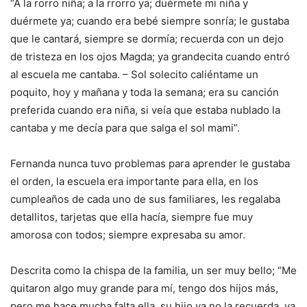
“A la rorro niña; a la rrorro ya; duérmete mi niña y
duérmete ya; cuando era bebé siempre sonría; le gustaba
que le cantará, siempre se dormía; recuerda con un dejo
de tristeza en los ojos Magda; ya grandecita cuando entró
al escuela me cantaba. – Sol solecito caliéntame un
poquito, hoy y mañana y toda la semana; era su canción
preferida cuando era niña, si veía que estaba nublado la
cantaba y me decía para que salga el sol mami”.
Fernanda nunca tuvo problemas para aprender le gustaba
el orden, la escuela era importante para ella, en los
cumpleaños de cada uno de sus familiares, les regalaba
detallitos, tarjetas que ella hacía, siempre fue muy
amorosa con todos; siempre expresaba su amor.
Descrita como la chispa de la familia, un ser muy bello; “Me
quitaron algo muy grande para mí, tengo dos hijos más,
pero me hace mucha falta ella, su hijo ya no la recuerda, ya