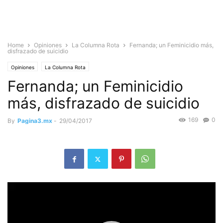
Home
Opiniones
La Columna Rota
Fernanda; un Feminicidio más,
disfrazado de suicidio
Opiniones
La Columna Rota
Fernanda; un Feminicidio
más, disfrazado de suicidio
169
0
By
Pagina3.mx
-
29/04/2017
Reproductor
de
vídeo