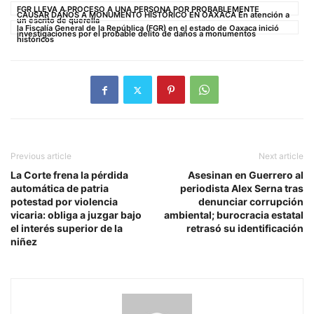
FGR LLEVA A PROCESO A UNA PERSONA POR PROBABLEMENTE
CAUSAR DAÑOS A MONUMENTO HISTÓRICO EN OAXACA En atención a
un escrito de querella
la Fiscalía General de la República (FGR) en el estado de Oaxaca inició
investigaciones por el probable delito de daños a monumentos
históricos
Previous article
Next article
La Corte frena la pérdida
Asesinan en Guerrero al
automática de patria
periodista Alex Serna tras
potestad por violencia
denunciar corrupción
vicaria: obliga a juzgar bajo
ambiental; burocracia estatal
el interés superior de la
retrasó su identificación
niñez