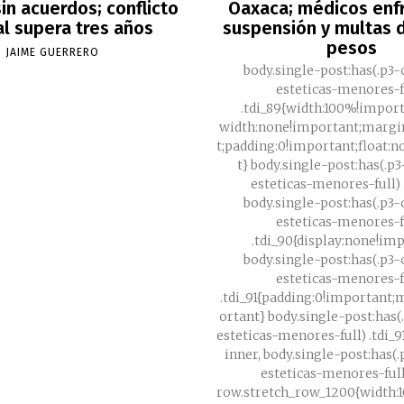
in acuerdos; conflicto
Oaxaca; médicos enf
al supera tres años
suspensión y multas d
pesos
JAIME GUERRERO
body.single-post:has(.p3-
esteticas-menores-f
.tdi_89{width:100%!impor
width:none!important;margi
t;padding:0!important;float:
t} body.single-post:has(.p
esteticas-menores-full) .
body.single-post:has(.p3-
esteticas-menores-f
.tdi_90{display:none!im
body.single-post:has(.p3-
esteticas-menores-f
.tdi_91{padding:0!important
ortant} body.single-post:has(
esteticas-menores-full) .tdi_
inner, body.single-post:has(
esteticas-menores-full
row.stretch_row_1200{width: