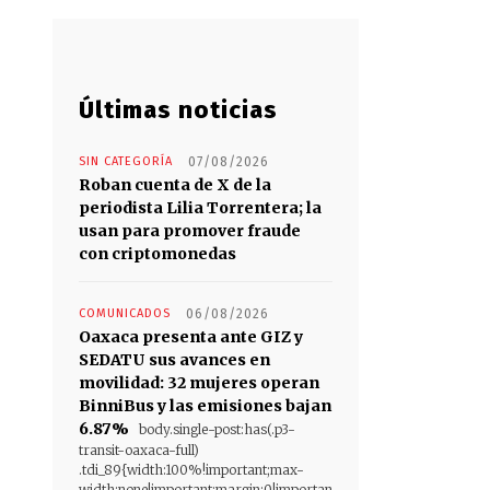
Últimas noticias
SIN CATEGORÍA
07/08/2026
Roban cuenta de X de la
periodista Lilia Torrentera; la
usan para promover fraude
con criptomonedas
COMUNICADOS
06/08/2026
Oaxaca presenta ante GIZ y
SEDATU sus avances en
movilidad: 32 mujeres operan
BinniBus y las emisiones bajan
6.87%
body.single-post:has(.p3-
transit-oaxaca-full)
.tdi_89{width:100%!important;max-
width:none!important;margin:0!importan