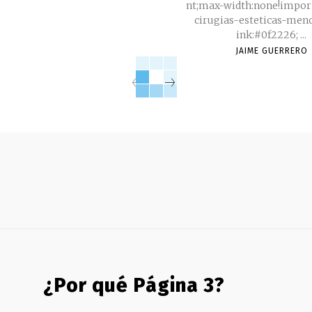
nt;max-width:none!important
cirugias-esteticas-menor
ink:#0f2226; ...
JAIME GUERRERO
¿Por qué Página 3?