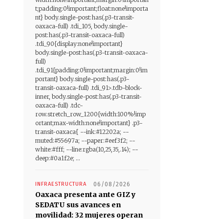
t;padding:0!important;float:none!importa
nt} body.single-post:has(.p3-transit-
oaxaca-full) .tdi_105, body.single-
post:has(.p3-transit-oaxaca-full)
.tdi_90{display:none!important}
body.single-post:has(.p3-transit-oaxaca-
full)
.tdi_91{padding:0!important;margin:0!im
portant} body.single-post:has(.p3-
transit-oaxaca-full) .tdi_91>.tdb-block-
inner, body.single-post:has(.p3-transit-
oaxaca-full) .tdc-
row.stretch_row_1200{width:100%!imp
ortant;max-width:none!important} .p3-
transit-oaxaca{ --ink:#12202a; --
muted:#55697a; --paper:#eef3f2; --
white:#fff; --line:rgba(10,25,35,.14); --
deep:#0a1f2e; ...
INFRAESTRUCTURA
06/08/2026
Oaxaca presenta ante GIZ y
SEDATU sus avances en
movilidad: 32 mujeres operan