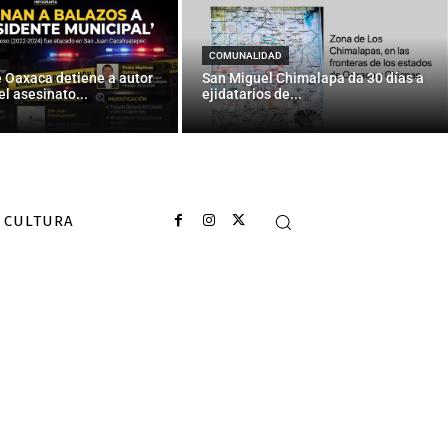
jes: López
COMUNALIDAD
e Oaxaca detiene a autor
San Miguel Chimalapa da 30 días a
el asesinato...
ejidatarios de...
CULTURA