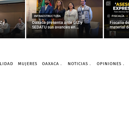
medios y agencias de via
Rodríguez
INFRAESTRUCTURA
FISCALÍA
Z y
Oaxaca presenta ante GIZ y
Fiscalía d
.
SEDATU sus avances en...
material d
-
Por
JAIME GUERRERO
10/10/2015
LIDAD
MUJERES
OAXACA
NOTICIAS
OPINIONES