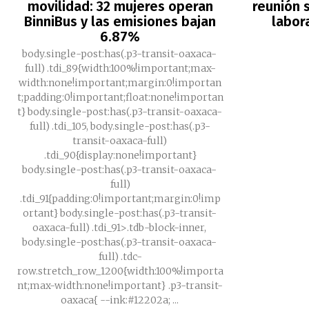
movilidad: 32 mujeres operan
reunión s
BinniBus y las emisiones bajan
labor
6.87%
body.single-post:has(.p3-transit-oaxaca-
full) .tdi_89{width:100%!important;max-
width:none!important;margin:0!importan
t;padding:0!important;float:none!importan
t} body.single-post:has(.p3-transit-oaxaca-
full) .tdi_105, body.single-post:has(.p3-
transit-oaxaca-full)
.tdi_90{display:none!important}
body.single-post:has(.p3-transit-oaxaca-
full)
.tdi_91{padding:0!important;margin:0!imp
ortant} body.single-post:has(.p3-transit-
oaxaca-full) .tdi_91>.tdb-block-inner,
body.single-post:has(.p3-transit-oaxaca-
full) .tdc-
row.stretch_row_1200{width:100%!importa
nt;max-width:none!important} .p3-transit-
oaxaca{ --ink:#12202a; ...