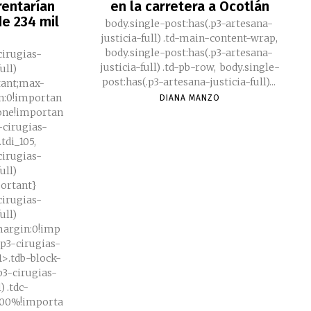
rentarían
en la carretera a Ocotlán
e 234 mil
body.single-post:has(.p3-artesana-
justicia-full) .td-main-content-wrap,
body.single-post:has(.p3-artesana-
cirugias-
justicia-full) .td-pb-row, body.single-
ull)
post:has(.p3-artesana-justicia-full)...
tant;max-
n:0!importan
DIANA MANZO
none!importan
3-cirugias-
tdi_105,
cirugias-
ull)
portant}
cirugias-
ull)
;margin:0!imp
.p3-cirugias-
91>.tdb-block-
.p3-cirugias-
) .tdc-
100%!importa