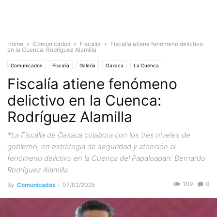
Home
Comunicados
Fiscalía
Fiscalía atiene fenómeno delictivo
en la Cuenca: Rodríguez Alamilla
Comunicados
Fiscalía
Galería
Oaxaca
La Cuenca
Fiscalía atiene fenómeno
Violencia y Seguridad
delictivo en la Cuenca:
Rodríguez Alamilla
*La Fiscalía de Oaxaca colabora con los tres niveles de
gobierno, en estrategia de seguridad y atención al
fenómeno delictivo en la Cuenca del Papaloapan: Bernardo
Rodríguez Alamilla
109
0
By
Comunicados
-
07/02/2025