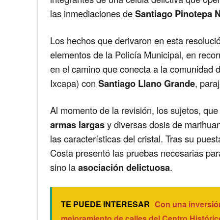
las inmediaciones de
Santiago Pinotepa 
Los hechos que derivaron en esta resolució
elementos de la Policía Municipal, en recor
en el camino que conecta a la comunidad 
Ixcapa) con
Santiago Llano Grande
, para
Al momento de la revisión, los sujetos, qu
armas largas
y diversas dosis de marihuan
las características del cristal. Tras su pues
Costa presentó las pruebas necesarias para
sino la
asociación delictuosa
.
TE PUEDE INTERESAR
Con una inversió
mejoramiento de calles del Centro Histórico