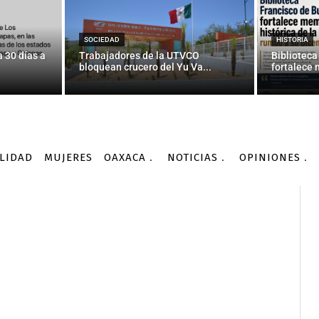
de Oaxaca logra prisión p
narcomenudistas
SOCIEDAD
HISTORIA
 30 días a
Trabajadores de la UTVCO
Biblioteca
bloquean crucero del Yu Va...
fortalece 
-
Por
COMUNICADOS
25/03/2026
LIDAD
MUJERES
OAXACA
NOTICIAS
OPINIONES