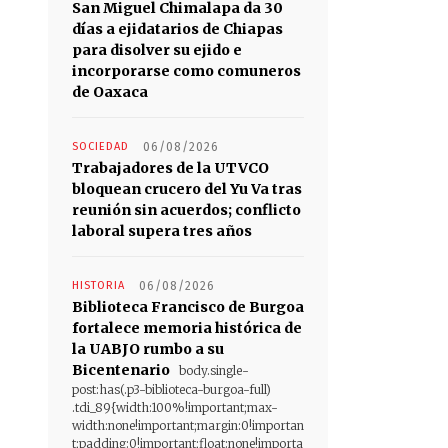
San Miguel Chimalapa da 30
días a ejidatarios de Chiapas
para disolver su ejido e
incorporarse como comuneros
de Oaxaca
SOCIEDAD
06/08/2026
Trabajadores de la UTVCO
bloquean crucero del Yu Va tras
reunión sin acuerdos; conflicto
laboral supera tres años
HISTORIA
06/08/2026
Biblioteca Francisco de Burgoa
fortalece memoria histórica de
la UABJO rumbo a su
Bicentenario
body.single-
post:has(.p3-biblioteca-burgoa-full)
.tdi_89{width:100%!important;max-
width:none!important;margin:0!importan
t;padding:0!important;float:none!importa