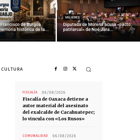
ara cuatro
MUJERES
 Francisco de Burgoa
Diputada de Morena acusa «pacto
memoria histórica de la...
patriarcal» de Noé Jara...
CULTURA
Últimas noticias
FISCALÍA
06/08/2026
Fiscalía de Oaxaca detiene a
autor material del asesinato
del exalcalde de Cacahuatepec;
lo vincula con «Los Rusos»
COMUNALIDAD
06/08/2026