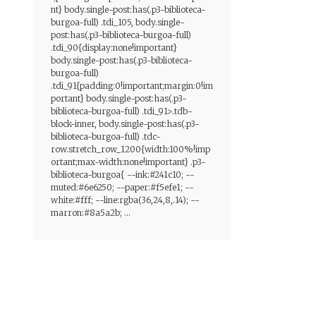
nt} body.single-post:has(.p3-biblioteca-
burgoa-full) .tdi_105, body.single-
post:has(.p3-biblioteca-burgoa-full)
.tdi_90{display:none!important}
body.single-post:has(.p3-biblioteca-
burgoa-full)
.tdi_91{padding:0!important;margin:0!im
portant} body.single-post:has(.p3-
biblioteca-burgoa-full) .tdi_91>.tdb-
block-inner, body.single-post:has(.p3-
biblioteca-burgoa-full) .tdc-
row.stretch_row_1200{width:100%!imp
ortant;max-width:none!important} .p3-
biblioteca-burgoa{ --ink:#241c10; --
muted:#6e6250; --paper:#f5efe1; --
white:#fff; --line:rgba(36,24,8,.14); --
marron:#8a5a2b; ...